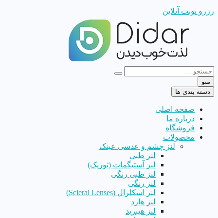
رزرو نوبت آنلاین
منو
دسته بندی ها
صفحه اصلی
درباره ما
فروشگاه
محصولات
لنز چشم و عدسی عینک
لنز طبی
لنز آستیگمات (توریک)
لنز طبی رنگی
لنز رنگی
لنز اسکلرال (Scleral Lenses)
لنز هارد
لنز هیبرید