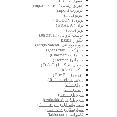
اکتیو ( Active )
امپریو آرمانی (emporio armani)
ایرپورت (airport)
اینویو (invu)
بولون ( BOLON )
پرادا ( PRADA )
پولو (polo)
جاست کاوالی (Justcavalli)
جگوار (jaguar)
جورجیوولنتی (gorgio valenti)
جینزکلاب (geans club)
چارمنت (Charmant)
حرمان ( Herman )
دولچی اند گابانا ( D & G )
رلکس (rolex)
ری بن ( Ray.Ban )
ریچموند ( Richmond )
زبرا (zebra)
زنیت (zenit)
سرتینا (certina)
سرتینا کیدز (certinakids)
سنترواستایل ( Centrostyle )
سوارسکی (swarovski)
فابیوکنتی (fabioconti)