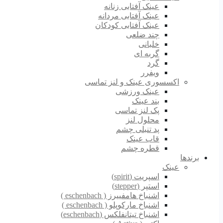
عینک آفتابی زنانه
عینک آفتابی مردانه
عینک آفتابی کودکان
چند ضلعی
خلبانی
گربه ای
گرد
ویفرر
اکسسوری عینک و لنز تماسی
عینک ورزشی
بند عینک
پک لنز تماسی
محلول لنز
پد تنبلی چشم
قاب عینک
قطره چشم
برندها
عینک
اسپریت (spirit)
استپر (stepper)
اشنباخ هامفییرز ( eschenbach )
اشنباخ مارکوپلو ( eschenbach )
اشنباخ تیتانفلکس (eschenbach)