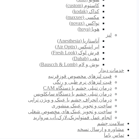
کاستوم (custom)
کداک (kodak)
مکسی (maxxee)
نواکس (novax)
هویا (hoya)
لنز
آناستازیا (Anesthesia)
ایر اپتیکس (Air Optix)
فرش لوک (Fresh Look)
دهب (Dahab)
بوش و لام (Bauscch & Lomb)
خدمات دیدار
فیت لنزهای مخصوص قوزقرنیه
فیت لنزهای نرم طبی و رنگی
درمان تنبلی چشم با دستگاه CAM
درمان تنبلی چشم با دستگاه سایکلوپس
درمان انحراف چشم با عینک و ویژن تراپی
ساخت و تجویز عینک منشوری
ساخت و تجویز عینک های مخصوص شغلی
انجام عمل فمتولیزیک،لازک،آب مروارید
سلامت چشم
مشاوره و ارسال نسخه
تماس باما