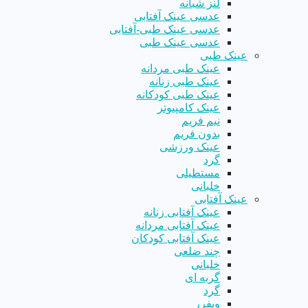
لنز شبانه
عدسی عینک آفتابی
عدسی عینک طبی-آفتابی
عدسی عینک طبی
عینک طبی
عینک طبی مردانه
عینک طبی زنانه
عینک طبی کودکانه
عینک کامپیوتر
نیم فریم
بدون فریم
عینک ورزشی
گرد
مستطیلی
خلبانی
عینک آفتابی
عینک آفتابی زنانه
عینک آفتابی مردانه
عینک آفتابی کودکان
چند ضلعی
خلبانی
گربه ای
گرد
ویفرر