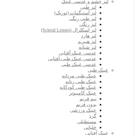
لنز چشم و عدسی عینک
لنز طبی
لنز آستیگمات (توریک)
لنز طبی رنگی
لنز رنگی
لنز اسکلرال (Scleral Lenses)
لنز هارد
لنز هیبرید
لنز شبانه
عدسی عینک آفتابی
عدسی عینک طبی-آفتابی
عدسی عینک طبی
عینک طبی
عینک طبی مردانه
عینک طبی زنانه
عینک طبی کودکانه
عینک کامپیوتر
نیم فریم
بدون فریم
عینک ورزشی
گرد
مستطیلی
خلبانی
عینک آفتابی