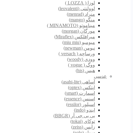
لوزا ( LOZZA )
لوولنتی (leovalenti)
منراد (menrad)
منگو (mango)
میناموتو (MINAMOTO )
مورگان (morgan)
میرافلکس (Miraflex)
میومیو (miu miu)
نیومن (newman)
ورساچه ( versach )
وودی (woody)
ووگ ( vogue )
هیس (his)
عدسی
آساهی (asahi-lite)
اپتکس (optex)
اسمارت (smart)
اسنس (essence)
اسیلور (essilor)
ایندو (indo)
بی بی جی آر (BBGR)
توکای (tokai)
زایس (zeiss)
سولو (solo)