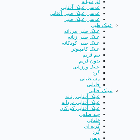
لنز شبانه
عدسی عینک آفتابی
عدسی عینک طبی-آفتابی
عدسی عینک طبی
عینک طبی
عینک طبی مردانه
عینک طبی زنانه
عینک طبی کودکانه
عینک کامپیوتر
نیم فریم
بدون فریم
عینک ورزشی
گرد
مستطیلی
خلبانی
عینک آفتابی
عینک آفتابی زنانه
عینک آفتابی مردانه
عینک آفتابی کودکان
چند ضلعی
خلبانی
گربه ای
گرد
ویفرر