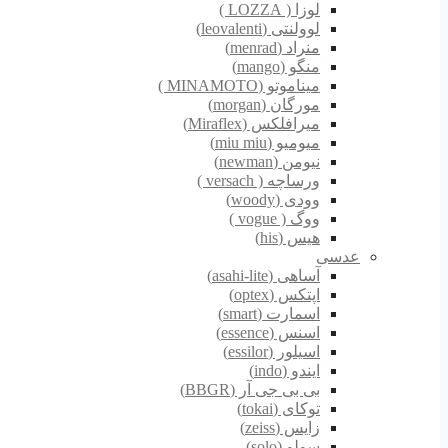
لوزا ( LOZZA )
لوولنتی (leovalenti)
منراد (menrad)
منگو (mango)
میناموتو (MINAMOTO )
مورگان (morgan)
میرافلکس (Miraflex)
میومیو (miu miu)
نیومن (newman)
ورساچه ( versach )
وودی (woody)
ووگ ( vogue )
هیس (his)
عدسی
آساهی (asahi-lite)
اپتکس (optex)
اسمارت (smart)
اسنس (essence)
اسیلور (essilor)
ایندو (indo)
بی بی جی آر (BBGR)
توکای (tokai)
زایس (zeiss)
سولو (solo)