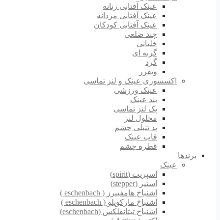
عینک آفتابی زنانه
عینک آفتابی مردانه
عینک آفتابی کودکان
چند ضلعی
خلبانی
گربه ای
گرد
ویفرر
اکسسوری عینک و لنز تماسی
عینک ورزشی
بند عینک
پک لنز تماسی
محلول لنز
پد تنبلی چشم
قاب عینک
قطره چشم
برندها
عینک
اسپریت (spirit)
استپر (stepper)
اشنباخ هامفییرز ( eschenbach )
اشنباخ مارکوپلو ( eschenbach )
اشنباخ تیتانفلکس (eschenbach)