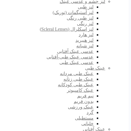
لنز چشم و عدسی عینک
لنز طبی
لنز آستیگمات (توریک)
لنز طبی رنگی
لنز رنگی
لنز اسکلرال (Scleral Lenses)
لنز هارد
لنز هیبرید
لنز شبانه
عدسی عینک آفتابی
عدسی عینک طبی-آفتابی
عدسی عینک طبی
عینک طبی
عینک طبی مردانه
عینک طبی زنانه
عینک طبی کودکانه
عینک کامپیوتر
نیم فریم
بدون فریم
عینک ورزشی
گرد
مستطیلی
خلبانی
عینک آفتابی