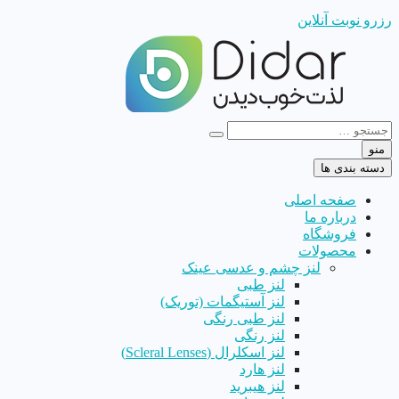
رزرو نوبت آنلاین
منو
دسته بندی ها
صفحه اصلی
درباره ما
فروشگاه
محصولات
لنز چشم و عدسی عینک
لنز طبی
لنز آستیگمات (توریک)
لنز طبی رنگی
لنز رنگی
لنز اسکلرال (Scleral Lenses)
لنز هارد
لنز هیبرید