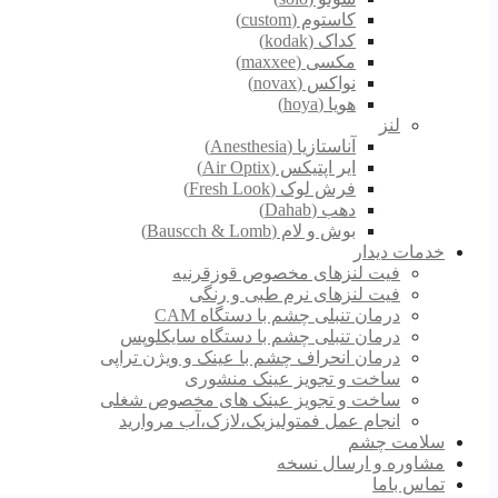
کاستوم (custom)
کداک (kodak)
مکسی (maxxee)
نواکس (novax)
هویا (hoya)
لنز
آناستازیا (Anesthesia)
ایر اپتیکس (Air Optix)
فرش لوک (Fresh Look)
دهب (Dahab)
بوش و لام (Bauscch & Lomb)
خدمات دیدار
فیت لنزهای مخصوص قوزقرنیه
فیت لنزهای نرم طبی و رنگی
درمان تنبلی چشم با دستگاه CAM
درمان تنبلی چشم با دستگاه سایکلوپس
درمان انحراف چشم با عینک و ویژن تراپی
ساخت و تجویز عینک منشوری
ساخت و تجویز عینک های مخصوص شغلی
انجام عمل فمتولیزیک،لازک،آب مروارید
سلامت چشم
مشاوره و ارسال نسخه
تماس باما