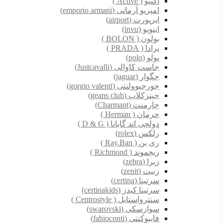
اکتیو ( Active )
امپریو آرمانی (emporio armani)
ایرپورت (airport)
اینویو (invu)
بولون ( BOLON )
پرادا ( PRADA )
پولو (polo)
جاست کاوالی (Justcavalli)
جگوار (jaguar)
جورجیوولنتی (gorgio valenti)
جینزکلاب (geans club)
چارمنت (Charmant)
حرمان ( Herman )
دولچی اند گابانا ( D & G )
رلکس (rolex)
ری بن ( Ray.Ban )
ریچموند ( Richmond )
زبرا (zebra)
زنیت (zenit)
سرتینا (certina)
سرتینا کیدز (certinakids)
سنترواستایل ( Centrostyle )
سوارسکی (swarovski)
فابیوکنتی (fabioconti)