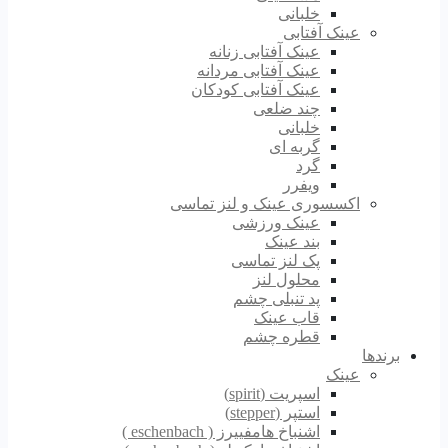
خلبانی
عینک آفتابی
عینک آفتابی زنانه
عینک آفتابی مردانه
عینک آفتابی کودکان
چند ضلعی
خلبانی
گربه ای
گرد
ویفرر
اکسسوری عینک و لنز تماسی
عینک ورزشی
بند عینک
پک لنز تماسی
محلول لنز
پد تنبلی چشم
قاب عینک
قطره چشم
برندها
عینک
اسپریت (spirit)
استپر (stepper)
اشنباخ هامفییرز ( eschenbach )