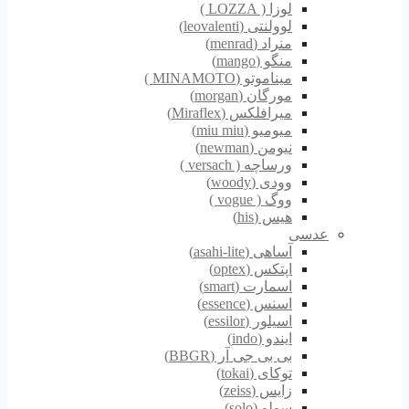
لوزا ( LOZZA )
لوولنتی (leovalenti)
منراد (menrad)
منگو (mango)
میناموتو (MINAMOTO )
مورگان (morgan)
میرافلکس (Miraflex)
میومیو (miu miu)
نیومن (newman)
ورساچه ( versach )
وودی (woody)
ووگ ( vogue )
هیس (his)
عدسی
آساهی (asahi-lite)
اپتکس (optex)
اسمارت (smart)
اسنس (essence)
اسیلور (essilor)
ایندو (indo)
بی بی جی آر (BBGR)
توکای (tokai)
زایس (zeiss)
سولو (solo)