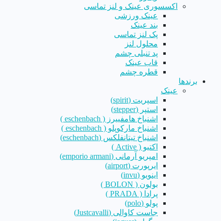
اکسسوری عینک و لنز تماسی
عینک ورزشی
بند عینک
پک لنز تماسی
محلول لنز
پد تنبلی چشم
قاب عینک
قطره چشم
برندها
عینک
اسپریت (spirit)
استپر (stepper)
اشنباخ هامفییرز ( eschenbach )
اشنباخ مارکوپلو ( eschenbach )
اشنباخ تیتانفلکس (eschenbach)
اکتیو ( Active )
امپریو آرمانی (emporio armani)
ایرپورت (airport)
اینویو (invu)
بولون ( BOLON )
پرادا ( PRADA )
پولو (polo)
جاست کاوالی (Justcavalli)