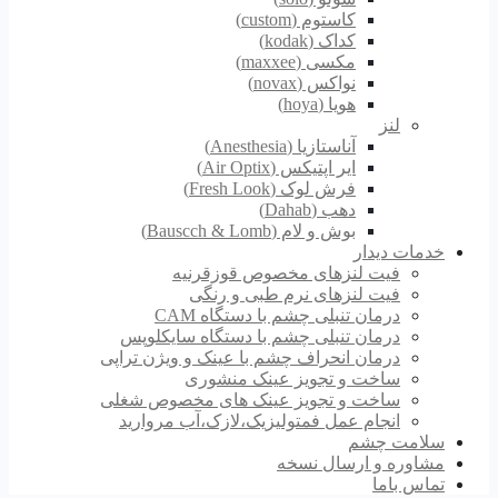
کاستوم (custom)
کداک (kodak)
مکسی (maxxee)
نواکس (novax)
هویا (hoya)
لنز
آناستازیا (Anesthesia)
ایر اپتیکس (Air Optix)
فرش لوک (Fresh Look)
دهب (Dahab)
بوش و لام (Bauscch & Lomb)
خدمات دیدار
فیت لنزهای مخصوص قوزقرنیه
فیت لنزهای نرم طبی و رنگی
درمان تنبلی چشم با دستگاه CAM
درمان تنبلی چشم با دستگاه سایکلوپس
درمان انحراف چشم با عینک و ویژن تراپی
ساخت و تجویز عینک منشوری
ساخت و تجویز عینک های مخصوص شغلی
انجام عمل فمتولیزیک،لازک،آب مروارید
سلامت چشم
مشاوره و ارسال نسخه
تماس باما