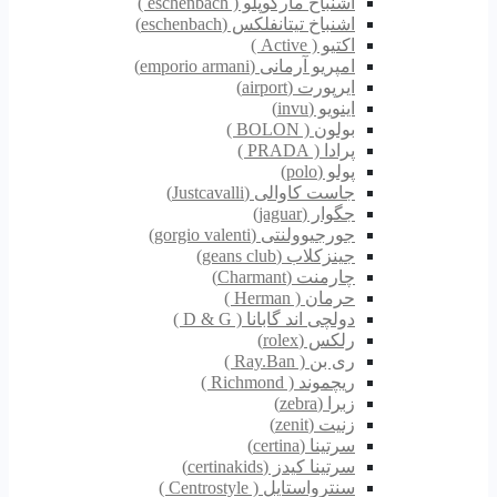
اشنباخ مارکوپلو ( eschenbach )
اشنباخ تیتانفلکس (eschenbach)
اکتیو ( Active )
امپریو آرمانی (emporio armani)
ایرپورت (airport)
اینویو (invu)
بولون ( BOLON )
پرادا ( PRADA )
پولو (polo)
جاست کاوالی (Justcavalli)
جگوار (jaguar)
جورجیوولنتی (gorgio valenti)
جینزکلاب (geans club)
چارمنت (Charmant)
حرمان ( Herman )
دولچی اند گابانا ( D & G )
رلکس (rolex)
ری بن ( Ray.Ban )
ریچموند ( Richmond )
زبرا (zebra)
زنیت (zenit)
سرتینا (certina)
سرتینا کیدز (certinakids)
سنترواستایل ( Centrostyle )