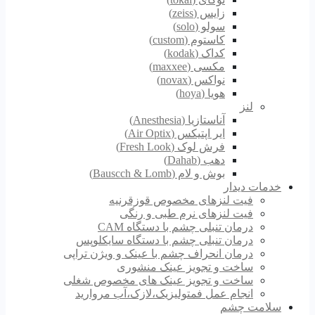
زایس (zeiss)
سولو (solo)
کاستوم (custom)
کداک (kodak)
مکسی (maxxee)
نواکس (novax)
هویا (hoya)
لنز
آناستازیا (Anesthesia)
ایر اپتیکس (Air Optix)
فرش لوک (Fresh Look)
دهب (Dahab)
بوش و لام (Bauscch & Lomb)
خدمات دیدار
فیت لنزهای مخصوص قوزقرنیه
فیت لنزهای نرم طبی و رنگی
درمان تنبلی چشم با دستگاه CAM
درمان تنبلی چشم با دستگاه سایکلوپس
درمان انحراف چشم با عینک و ویژن تراپی
ساخت و تجویز عینک منشوری
ساخت و تجویز عینک های مخصوص شغلی
انجام عمل فمتولیزیک،لازک،آب مروارید
سلامت چشم