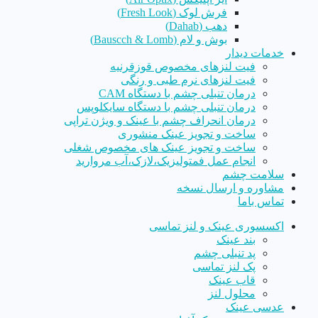
فرش لوک (Fresh Look)
دهب (Dahab)
بوش و لام (Bauscch & Lomb)
خدمات دیدار
فیت لنزهای مخصوص قوزقرنیه
فیت لنزهای نرم طبی و رنگی
درمان تنبلی چشم با دستگاه CAM
درمان تنبلی چشم با دستگاه سایکلوپس
درمان انحراف چشم با عینک و ویژن تراپی
ساخت و تجویز عینک منشوری
ساخت و تجویز عینک های مخصوص شغلی
انجام عمل فمتولیزیک،لازک،آب مروارید
سلامت چشم
مشاوره و ارسال نسخه
تماس باما
اکسسوری عینک و لنز تماسی
بند عینک
پد تنبلی چشم
پک لنز تماسی
قاب عینک
محلول لنز
عدسی عینک