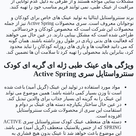
مشکلات بینایی مواجه هستند و از طرفی به دلیل عدم توانایی از
مراقبت از عینک طبی، نمی توانند فریم مناسب خود را تهیه کنند.
برند سنترواستایل ایتالیا به تولید عینک های خاص برای کودکان و
نوجوانان معروف است. سری محصولات Active Spring نیز از جمله
محصولات این شرکت است که مخصوص کودکان و خردسالانی
طراحی شده است که مشکل بینایی دارند. در عین حال می خواهند
که فعالیت های بدنی زیادی در طول روز داشته باشند. همان گونه
که می دانید فعالیت ها و بازی های روزانه کودکان را نباید محدود
کرد، بنابراین باید محصولی را تهیه کرد تا سلامت آن ها تضمین کند.
ویژگی های عینک طبی ژله ای گربه ای کودک
سنترواستایل سری Active Spring
مواد مورد استفاده در تولید این عینک (گریل آمید) باعث شده
است تا وزن بسیار کمی داشته باشد؛ همین موضوع می تواند
این عینک را به گزینه ای بسیار جذاب برای والدین تبدیل کند.
در عین حال ساختار یکپارچه دسته های عینک بر دوام و
استقامت این سری از محصولات شرکت سنترواستایل
افزوده است.
دسته های منعطف عینک کودک سنترواستایل سری ACTIVE
SPRING که از جنس پلاستیک منعطف (گریل آمید) می باشد.
این موضوع باعث خواهد شد تا عینک بدون هیچ فشاری به