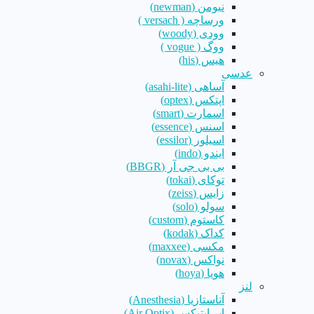
نیومن (newman)
ورساچه ( versach )
وودی (woody)
ووگ ( vogue )
هیس (his)
عدسی
آساهی (asahi-lite)
اپتکس (optex)
اسمارت (smart)
اسنس (essence)
اسیلور (essilor)
ایندو (indo)
بی بی جی آر (BBGR)
توکای (tokai)
زایس (zeiss)
سولو (solo)
کاستوم (custom)
کداک (kodak)
مکسی (maxxee)
نواکس (novax)
هویا (hoya)
لنز
آناستازیا (Anesthesia)
ایر اپتیکس (Air Optix)