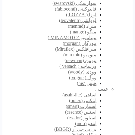
سوارسکی (swarovski)
فابیوکنتی (fabioconti)
لوزا ( LOZZA )
لوولنتی (leovalenti)
منراد (menrad)
منگو (mango)
میناموتو (MINAMOTO )
مورگان (morgan)
میرافلکس (Miraflex)
میومیو (miu miu)
نیومن (newman)
ورساچه ( versach )
وودی (woody)
ووگ ( vogue )
هیس (his)
عدسی
آساهی (asahi-lite)
اپتکس (optex)
اسمارت (smart)
اسنس (essence)
اسیلور (essilor)
ایندو (indo)
بی بی جی آر (BBGR)
توکای (tokai)