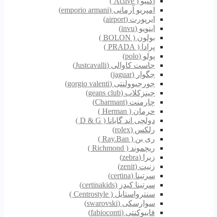
اکتیو ( Active )
امپریو آرمانی (emporio armani)
ایرپورت (airport)
اینویو (invu)
بولون ( BOLON )
پرادا ( PRADA )
پولو (polo)
جاست کاوالی (Justcavalli)
جگوار (jaguar)
جورجیوولنتی (gorgio valenti)
جینزکلاب (geans club)
چارمنت (Charmant)
حرمان ( Herman )
دولچی اند گابانا ( D & G )
رلکس (rolex)
ری بن ( Ray.Ban )
ریچموند ( Richmond )
زبرا (zebra)
زنیت (zenit)
سرتینا (certina)
سرتینا کیدز (certinakids)
سنترواستایل ( Centrostyle )
سوارسکی (swarovski)
فابیوکنتی (fabioconti)