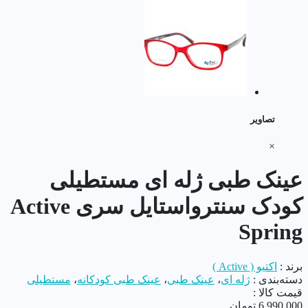
تصاویر
×
عینک طبی ژله ای مستطیلی
کودک سنترواستایل سری Active
Spring
برند :
اکتیو ( Active )
دسته‌بندی :
ژله ای
،
عینک طبی
،
عینک طبی کودکانه
،
مستطیلی
قیمت کالا :
6,990,000
تومان