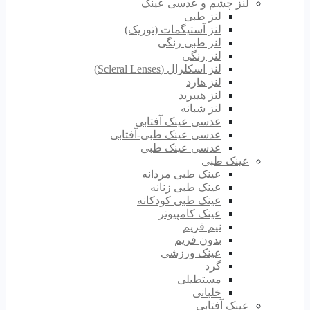
لنز چشم و عدسی عینک
لنز طبی
لنز آستیگمات (توریک)
لنز طبی رنگی
لنز رنگی
لنز اسکلرال (Scleral Lenses)
لنز هارد
لنز هیبرید
لنز شبانه
عدسی عینک آفتابی
عدسی عینک طبی-آفتابی
عدسی عینک طبی
عینک طبی
عینک طبی مردانه
عینک طبی زنانه
عینک طبی کودکانه
عینک کامپیوتر
نیم فریم
بدون فریم
عینک ورزشی
گرد
مستطیلی
خلبانی
عینک آفتابی