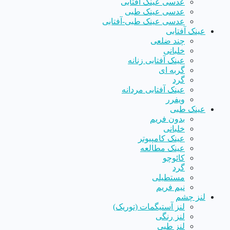
عدسی عینک آفتابی
عدسی عینک طبی
عدسی عینک طبی-آفتابی
عینک آفتابی
چند ضلعی
خلبانی
عینک آفتابی زنانه
گربه ای
گرد
عینک آفتابی مردانه
ویفرر
عینک طبی
بدون فریم
خلبانی
عینک کامپیوتر
عینک مطالعه
کائوچو
گرد
مستطیلی
نیم فریم
لنز چشم
لنز آستیگمات (توریک)
لنز رنگی
لنز طبی