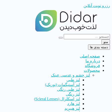
رزرو نوبت آنلاین
منو
دسته بندی ها
صفحه اصلی
درباره ما
فروشگاه
محصولات
لنز چشم و عدسی عینک
لنز طبی
لنز آستیگمات (توریک)
لنز طبی رنگی
لنز رنگی
لنز اسکلرال (Scleral Lenses)
لنز هارد
لنز هیبرید