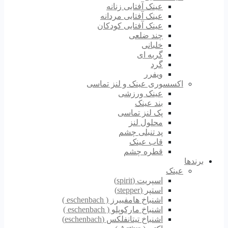
عینک آفتابی زنانه
عینک آفتابی مردانه
عینک آفتابی کودکان
چند ضلعی
خلبانی
گربه ای
گرد
ویفرر
اکسسوری عینک و لنز تماسی
عینک ورزشی
بند عینک
پک لنز تماسی
محلول لنز
پد تنبلی چشم
قاب عینک
قطره چشم
برندها
عینک
اسپریت (spirit)
استپر (stepper)
اشنباخ هامفییرز ( eschenbach )
اشنباخ مارکوپلو ( eschenbach )
اشنباخ تیتانفلکس (eschenbach)