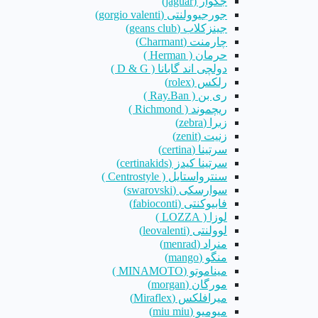
جگوار (jaguar)
جورجیوولنتی (gorgio valenti)
جینزکلاب (geans club)
چارمنت (Charmant)
حرمان ( Herman )
دولچی اند گابانا ( D & G )
رلکس (rolex)
ری بن ( Ray.Ban )
ریچموند ( Richmond )
زبرا (zebra)
زنیت (zenit)
سرتینا (certina)
سرتینا کیدز (certinakids)
سنترواستایل ( Centrostyle )
سوارسکی (swarovski)
فابیوکنتی (fabioconti)
لوزا ( LOZZA )
لوولنتی (leovalenti)
منراد (menrad)
منگو (mango)
میناموتو (MINAMOTO )
مورگان (morgan)
میرافلکس (Miraflex)
میومیو (miu miu)