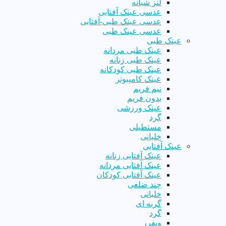
لنز شبانه
عدسی عینک آفتابی
عدسی عینک طبی-آفتابی
عدسی عینک طبی
عینک طبی
عینک طبی مردانه
عینک طبی زنانه
عینک طبی کودکانه
عینک کامپیوتر
نیم فریم
بدون فریم
عینک ورزشی
گرد
مستطیلی
خلبانی
عینک آفتابی
عینک آفتابی زنانه
عینک آفتابی مردانه
عینک آفتابی کودکان
چند ضلعی
خلبانی
گربه ای
گرد
ویفرر