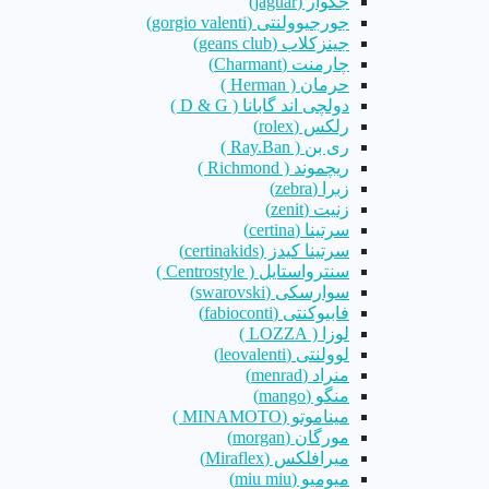
جگوار (jaguar)
جورجیوولنتی (gorgio valenti)
جینزکلاب (geans club)
چارمنت (Charmant)
حرمان ( Herman )
دولچی اند گابانا ( D & G )
رلکس (rolex)
ری بن ( Ray.Ban )
ریچموند ( Richmond )
زبرا (zebra)
زنیت (zenit)
سرتینا (certina)
سرتینا کیدز (certinakids)
سنترواستایل ( Centrostyle )
سوارسکی (swarovski)
فابیوکنتی (fabioconti)
لوزا ( LOZZA )
لوولنتی (leovalenti)
منراد (menrad)
منگو (mango)
میناموتو (MINAMOTO )
مورگان (morgan)
میرافلکس (Miraflex)
میومیو (miu miu)