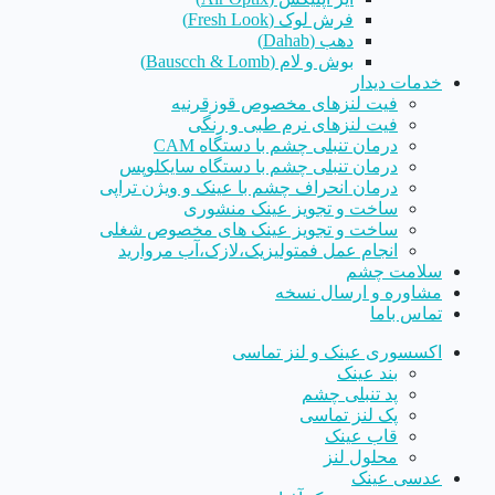
فرش لوک (Fresh Look)
دهب (Dahab)
بوش و لام (Bauscch & Lomb)
خدمات دیدار
فیت لنزهای مخصوص قوزقرنیه
فیت لنزهای نرم طبی و رنگی
درمان تنبلی چشم با دستگاه CAM
درمان تنبلی چشم با دستگاه سایکلوپس
درمان انحراف چشم با عینک و ویژن تراپی
ساخت و تجویز عینک منشوری
ساخت و تجویز عینک های مخصوص شغلی
انجام عمل فمتولیزیک،لازک،آب مروارید
سلامت چشم
مشاوره و ارسال نسخه
تماس باما
اکسسوری عینک و لنز تماسی
بند عینک
پد تنبلی چشم
پک لنز تماسی
قاب عینک
محلول لنز
عدسی عینک