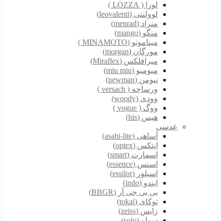
لوزا ( LOZZA )
لوولنتی (leovalenti)
منراد (menrad)
منگو (mango)
میناموتو (MINAMOTO )
مورگان (morgan)
میرافلکس (Miraflex)
میومیو (miu miu)
نیومن (newman)
ورساچه ( versach )
وودی (woody)
ووگ ( vogue )
هیس (his)
عدسی
آساهی (asahi-lite)
اپتکس (optex)
اسمارت (smart)
اسنس (essence)
اسیلور (essilor)
ایندو (indo)
بی بی جی آر (BBGR)
توکای (tokai)
زایس (zeiss)
سولو (solo)