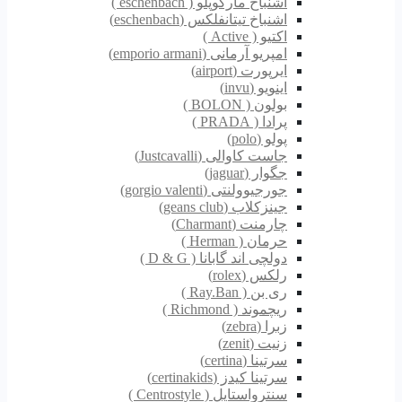
اشنباخ مارکوپلو ( eschenbach )
اشنباخ تیتانفلکس (eschenbach)
اکتیو ( Active )
امپریو آرمانی (emporio armani)
ایرپورت (airport)
اینویو (invu)
بولون ( BOLON )
پرادا ( PRADA )
پولو (polo)
جاست کاوالی (Justcavalli)
جگوار (jaguar)
جورجیوولنتی (gorgio valenti)
جینزکلاب (geans club)
چارمنت (Charmant)
حرمان ( Herman )
دولچی اند گابانا ( D & G )
رلکس (rolex)
ری بن ( Ray.Ban )
ریچموند ( Richmond )
زبرا (zebra)
زنیت (zenit)
سرتینا (certina)
سرتینا کیدز (certinakids)
سنترواستایل ( Centrostyle )