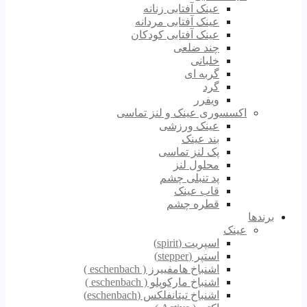
عینک آفتابی زنانه
عینک آفتابی مردانه
عینک آفتابی کودکان
چند ضلعی
خلبانی
گربه ای
گرد
ویفرر
اکسسوری عینک و لنز تماسی
عینک ورزشی
بند عینک
پک لنز تماسی
محلول لنز
پد تنبلی چشم
قاب عینک
قطره چشم
برندها
عینک
اسپریت (spirit)
استپر (stepper)
اشنباخ هامفییرز ( eschenbach )
اشنباخ مارکوپلو ( eschenbach )
اشنباخ تیتانفلکس (eschenbach)