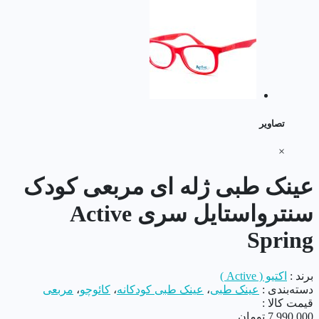
تصاویر
×
عینک طبی ژله ای مربعی کودک
سنترواستایل سری Active
Spring
برند :
اکتیو ( Active )
دسته‌بندی :
عینک طبی
،
عینک طبی کودکانه
،
کائوچو
،
مربعی
قیمت کالا :
7,990,000
تومان