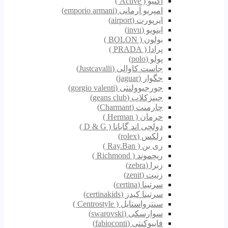
اکتیو ( Active )
امپریو آرمانی (emporio armani)
ایرپورت (airport)
اینویو (invu)
بولون ( BOLON )
پرادا ( PRADA )
پولو (polo)
جاست کاوالی (Justcavalli)
جگوار (jaguar)
جورجیوولنتی (gorgio valenti)
جینزکلاب (geans club)
چارمنت (Charmant)
حرمان ( Herman )
دولچی اند گابانا ( D & G )
رلکس (rolex)
ری بن ( Ray.Ban )
ریچموند ( Richmond )
زبرا (zebra)
زنیت (zenit)
سرتینا (certina)
سرتینا کیدز (certinakids)
سنترواستایل ( Centrostyle )
سوارسکی (swarovski)
فابیوکنتی (fabioconti)