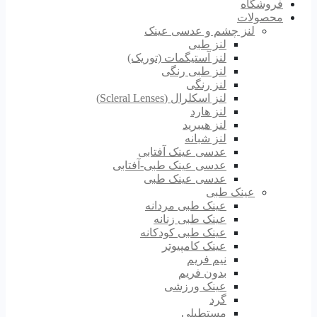
فروشگاه
محصولات
لنز چشم و عدسی عینک
لنز طبی
لنز آستیگمات (توریک)
لنز طبی رنگی
لنز رنگی
لنز اسکلرال (Scleral Lenses)
لنز هارد
لنز هیبرید
لنز شبانه
عدسی عینک آفتابی
عدسی عینک طبی-آفتابی
عدسی عینک طبی
عینک طبی
عینک طبی مردانه
عینک طبی زنانه
عینک طبی کودکانه
عینک کامپیوتر
نیم فریم
بدون فریم
عینک ورزشی
گرد
مستطیلی