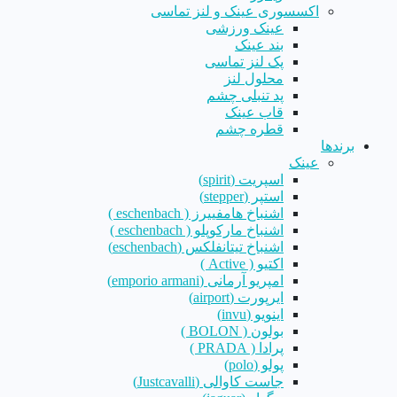
اکسسوری عینک و لنز تماسی
عینک ورزشی
بند عینک
پک لنز تماسی
محلول لنز
پد تنبلی چشم
قاب عینک
قطره چشم
برندها
عینک
اسپریت (spirit)
استپر (stepper)
اشنباخ هامفییرز ( eschenbach )
اشنباخ مارکوپلو ( eschenbach )
اشنباخ تیتانفلکس (eschenbach)
اکتیو ( Active )
امپریو آرمانی (emporio armani)
ایرپورت (airport)
اینویو (invu)
بولون ( BOLON )
پرادا ( PRADA )
پولو (polo)
جاست کاوالی (Justcavalli)