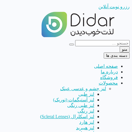
رزرو نوبت آنلاین
منو
دسته بندی ها
صفحه اصلی
درباره ما
فروشگاه
محصولات
لنز چشم و عدسی عینک
لنز طبی
لنز آستیگمات (توریک)
لنز طبی رنگی
لنز رنگی
لنز اسکلرال (Scleral Lenses)
لنز هارد
لنز هیبرید