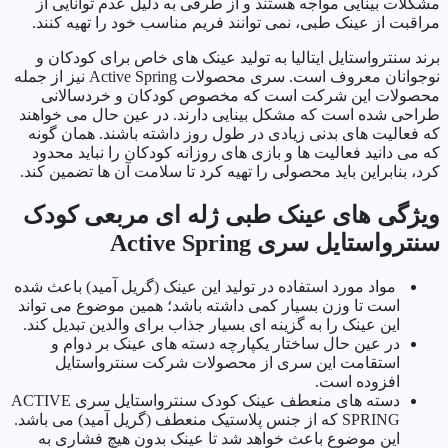
مشکلات بینایی مواجه هستند و از طرفی به دلیل عدم توانایی از
مراقبت از عینک طبی، نمی توانند فریم مناسب خود را تهیه کنند.
برند سنترواستایل ایتالیا به تولید عینک های خاص برای کودکان و
نوجوانان معروف است. سری محصولات Active Spring نیز از جمله
محصولات این شرکت است که مخصوص کودکان و خردسالانی
طراحی شده است که مشکل بینایی دارند. در عین حال می خواهند
که فعالیت های بدنی زیادی در طول روز داشته باشند. همان گونه
که می دانید فعالیت ها و بازی های روزانه کودکان را نباید محدود
کرد، بنابراین باید محصولی را تهیه کرد تا سلامت آن ها تضمین کند.
ویژگی های عینک طبی ژله ای مربعی کودک
سنترواستایل سری Active Spring
مواد مورد استفاده در تولید این عینک (گریل آمید) باعث شده
است تا وزن بسیار کمی داشته باشد؛ همین موضوع می تواند
این عینک را به گزینه ای بسیار جذاب برای والدین تبدیل کند.
در عین حال ساختار یکپارچه دسته های عینک بر دوام و
استقامت این سری از محصولات شرکت سنترواستایل
افزوده است.
دسته های منعطف عینک کودک سنترواستایل سری ACTIVE
SPRING که از جنس پلاستیک منعطف (گریل آمید) می باشد.
این موضوع باعث خواهد شد تا عینک بدون هیچ فشاری به