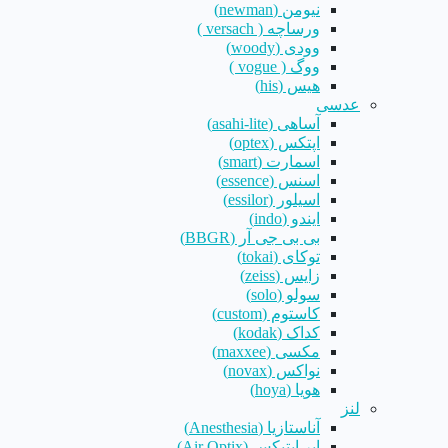
نیومن (newman)
ورساچه ( versach )
وودی (woody)
ووگ ( vogue )
هیس (his)
عدسی
آساهی (asahi-lite)
اپتکس (optex)
اسمارت (smart)
اسنس (essence)
اسیلور (essilor)
ایندو (indo)
بی بی جی آر (BBGR)
توکای (tokai)
زایس (zeiss)
سولو (solo)
کاستوم (custom)
کداک (kodak)
مکسی (maxxee)
نواکس (novax)
هویا (hoya)
لنز
آناستازیا (Anesthesia)
ایر اپتیکس (Air Optix)