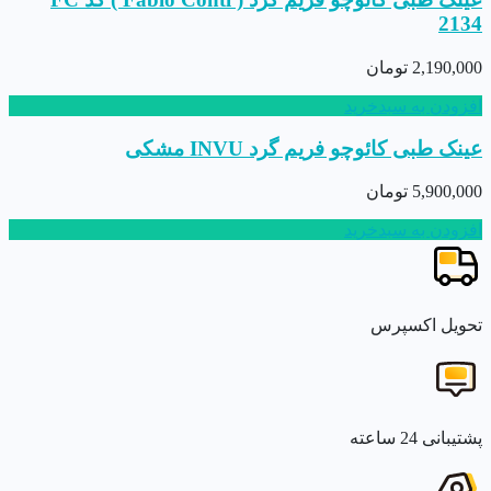
2134
2,190,000
تومان
افزودن به سبدخرید
عینک طبی کائوچو فریم گرد INVU مشکی
5,900,000
تومان
افزودن به سبدخرید
تحویل اکسپرس
پشتیبانی 24 ساعته