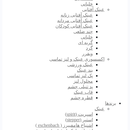
خلبانی
عینک آفتابی
عینک آفتابی زنانه
عینک آفتابی مردانه
عینک آفتابی کودکان
چند ضلعی
خلبانی
گربه ای
گرد
ویفرر
اکسسوری عینک و لنز تماسی
عینک ورزشی
بند عینک
پک لنز تماسی
محلول لنز
پد تنبلی چشم
قاب عینک
قطره چشم
برندها
عینک
اسپریت (spirit)
استپر (stepper)
اشنباخ هامفییرز ( eschenbach )