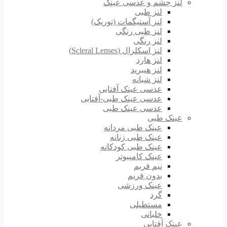
لنز چشم و عدسی عینک
لنز طبی
لنز آستیگمات (توریک)
لنز طبی رنگی
لنز رنگی
لنز اسکلرال (Scleral Lenses)
لنز هارد
لنز هیبرید
لنز شبانه
عدسی عینک آفتابی
عدسی عینک طبی-آفتابی
عدسی عینک طبی
عینک طبی
عینک طبی مردانه
عینک طبی زنانه
عینک طبی کودکانه
عینک کامپیوتر
نیم فریم
بدون فریم
عینک ورزشی
گرد
مستطیلی
خلبانی
عینک آفتابی