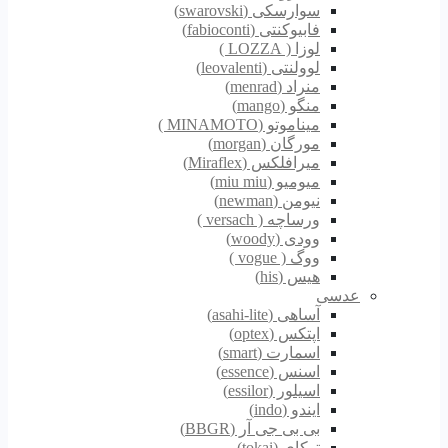
سوارسکی (swarovski)
فابیوکنتی (fabioconti)
لوزا ( LOZZA )
لوولنتی (leovalenti)
منراد (menrad)
منگو (mango)
میناموتو (MINAMOTO )
مورگان (morgan)
میرافلکس (Miraflex)
میومیو (miu miu)
نیومن (newman)
ورساچه ( versach )
وودی (woody)
ووگ ( vogue )
هیس (his)
عدسی
آساهی (asahi-lite)
اپتکس (optex)
اسمارت (smart)
اسنس (essence)
اسیلور (essilor)
ایندو (indo)
بی بی جی آر (BBGR)
توکای (tokai)