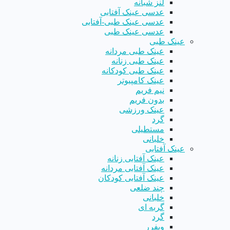
لنز شبانه
عدسی عینک آفتابی
عدسی عینک طبی-آفتابی
عدسی عینک طبی
عینک طبی
عینک طبی مردانه
عینک طبی زنانه
عینک طبی کودکانه
عینک کامپیوتر
نیم فریم
بدون فریم
عینک ورزشی
گرد
مستطیلی
خلبانی
عینک آفتابی
عینک آفتابی زنانه
عینک آفتابی مردانه
عینک آفتابی کودکان
چند ضلعی
خلبانی
گربه ای
گرد
ویفرر