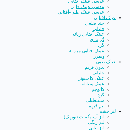
عدسی عینک آفتابی
عدسی عینک طبی
عدسی عینک طبی-آفتابی
عینک آفتابی
چند ضلعی
خلبانی
عینک آفتابی زنانه
گربه ای
گرد
عینک آفتابی مردانه
ویفرر
عینک طبی
بدون فریم
خلبانی
عینک کامپیوتر
عینک مطالعه
کائوچو
گرد
مستطیلی
نیم فریم
لنز چشم
لنز آستیگمات (توریک)
لنز رنگی
لنز طبی