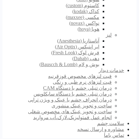
کاستوم (custom)
کداک (kodak)
مکسی (maxxee)
نواکس (novax)
هویا (hoya)
لنز
آناستازیا (Anesthesia)
ایر اپتیکس (Air Optix)
فرش لوک (Fresh Look)
دهب (Dahab)
بوش و لام (Bauscch & Lomb)
خدمات دیدار
فیت لنزهای مخصوص قوزقرنیه
فیت لنزهای نرم طبی و رنگی
درمان تنبلی چشم با دستگاه CAM
درمان تنبلی چشم با دستگاه سایکلوپس
درمان انحراف چشم با عینک و ویژن تراپی
ساخت و تجویز عینک منشوری
ساخت و تجویز عینک های مخصوص شغلی
انجام عمل فمتولیزیک،لازک،آب مروارید
سلامت چشم
مشاوره و ارسال نسخه
تماس باما