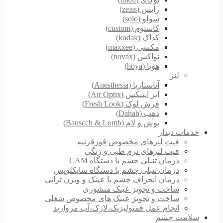
زایس (zeiss)
سولو (solo)
کاستوم (custom)
کداک (kodak)
مکسی (maxxee)
نواکس (novax)
هویا (hoya)
لنز
آناستازیا (Anesthesia)
ایر اپتیکس (Air Optix)
فرش لوک (Fresh Look)
دهب (Dahab)
بوش و لام (Bauscch & Lomb)
خدمات دیدار
فیت لنزهای مخصوص قوزقرنیه
فیت لنزهای نرم طبی و رنگی
درمان تنبلی چشم با دستگاه CAM
درمان تنبلی چشم با دستگاه سایکلوپس
درمان انحراف چشم با عینک و ویژن تراپی
ساخت و تجویز عینک منشوری
ساخت و تجویز عینک های مخصوص شغلی
انجام عمل فمتولیزیک،لازک،آب مروارید
سلامت چشم