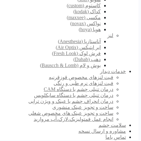
کاستوم (custom)
کداک (kodak)
مکسی (maxxee)
نواکس (novax)
هویا (hoya)
لنز
آناستازیا (Anesthesia)
ایر اپتیکس (Air Optix)
فرش لوک (Fresh Look)
دهب (Dahab)
بوش و لام (Bauscch & Lomb)
خدمات دیدار
فیت لنزهای مخصوص قوزقرنیه
فیت لنزهای نرم طبی و رنگی
درمان تنبلی چشم با دستگاه CAM
درمان تنبلی چشم با دستگاه سایکلوپس
درمان انحراف چشم با عینک و ویژن تراپی
ساخت و تجویز عینک منشوری
ساخت و تجویز عینک های مخصوص شغلی
انجام عمل فمتولیزیک،لازک،آب مروارید
سلامت چشم
مشاوره و ارسال نسخه
تماس باما