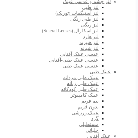
لنز چشم و عدسی عینک
لنز طبی
لنز آستیگمات (توریک)
لنز طبی رنگی
لنز رنگی
لنز اسکلرال (Scleral Lenses)
لنز هارد
لنز هیبرید
لنز شبانه
عدسی عینک آفتابی
عدسی عینک طبی-آفتابی
عدسی عینک طبی
عینک طبی
عینک طبی مردانه
عینک طبی زنانه
عینک طبی کودکانه
عینک کامپیوتر
نیم فریم
بدون فریم
عینک ورزشی
گرد
مستطیلی
خلبانی
عینک آفتابی