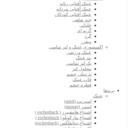
عینک آفتابی زنانه
عینک آفتابی مردانه
عینک آفتابی کودکان
چند ضلعی
خلبانی
گربه ای
گرد
ویفرر
اکسسوری عینک و لنز تماسی
عینک ورزشی
بند عینک
پک لنز تماسی
محلول لنز
پد تنبلی چشم
قاب عینک
قطره چشم
برندها
عینک
اسپریت (spirit)
استپر (stepper)
اشنباخ هامفییرز ( eschenbach )
اشنباخ مارکوپلو ( eschenbach )
اشنباخ تیتانفلکس (eschenbach)