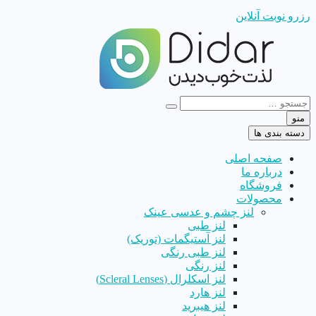
رزرو نوبت آنلاین
منو
دسته بندی ها
صفحه اصلی
درباره ما
فروشگاه
محصولات
لنز چشم و عدسی عینک
لنز طبی
لنز آستیگمات (توریک)
لنز طبی رنگی
لنز رنگی
لنز اسکلرال (Scleral Lenses)
لنز هارد
لنز هیبرید