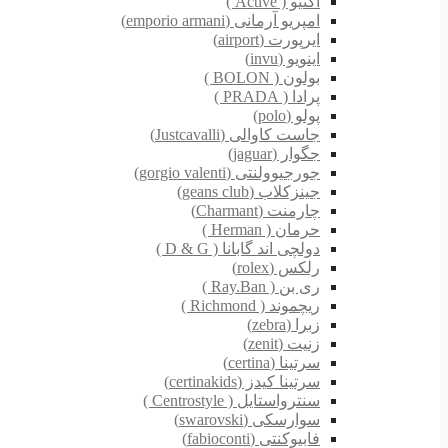
اکتیو ( Active )
امپریو آرمانی (emporio armani)
ایرپورت (airport)
اینویو (invu)
بولون ( BOLON )
پرادا ( PRADA )
پولو (polo)
جاست کاوالی (Justcavalli)
جگوار (jaguar)
جورجیوولنتی (gorgio valenti)
جینزکلاب (geans club)
چارمنت (Charmant)
حرمان ( Herman )
دولچی اند گابانا ( D & G )
رلکس (rolex)
ری بن ( Ray.Ban )
ریچموند ( Richmond )
زبرا (zebra)
زنیت (zenit)
سرتینا (certina)
سرتینا کیدز (certinakids)
سنترواستایل ( Centrostyle )
سوارسکی (swarovski)
فابیوکنتی (fabioconti)