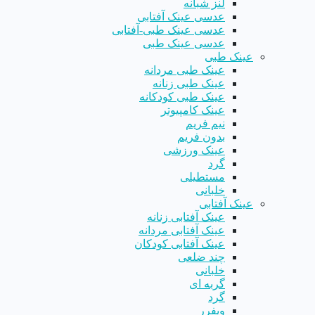
لنز شبانه
عدسی عینک آفتابی
عدسی عینک طبی-آفتابی
عدسی عینک طبی
عینک طبی
عینک طبی مردانه
عینک طبی زنانه
عینک طبی کودکانه
عینک کامپیوتر
نیم فریم
بدون فریم
عینک ورزشی
گرد
مستطیلی
خلبانی
عینک آفتابی
عینک آفتابی زنانه
عینک آفتابی مردانه
عینک آفتابی کودکان
چند ضلعی
خلبانی
گربه ای
گرد
ویفرر