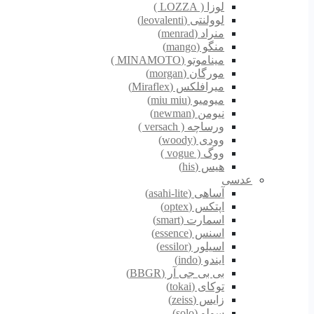
لوزا ( LOZZA )
لوولنتی (leovalenti)
منراد (menrad)
منگو (mango)
میناموتو (MINAMOTO )
مورگان (morgan)
میرافلکس (Miraflex)
میومیو (miu miu)
نیومن (newman)
ورساچه ( versach )
وودی (woody)
ووگ ( vogue )
هیس (his)
عدسی
آساهی (asahi-lite)
اپتکس (optex)
اسمارت (smart)
اسنس (essence)
اسیلور (essilor)
ایندو (indo)
بی بی جی آر (BBGR)
توکای (tokai)
زایس (zeiss)
سولو (solo)