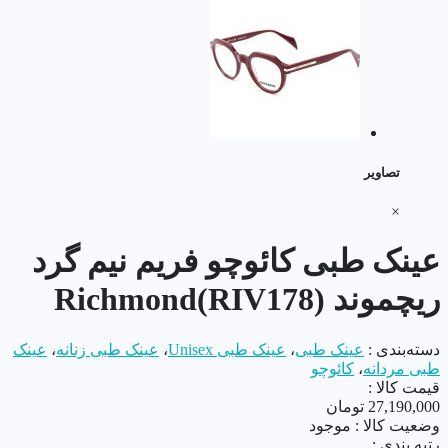
تصاویر
×
عینک طبی کائوچو فریم نیم گرد
ریچموند Richmond(RIV178)
دسته‌بندی :
عینک طبی
،
عینک طبی Unisex
،
عینک طبی زنانه
،
عینک
طبی مردانه
،
کائوچو
قیمت کالا :
27,190,000
تومان
وضعیت کالا :
موجود
رتبه بندی :