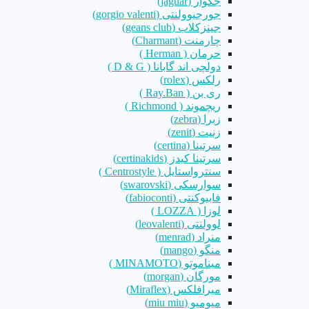
جگوار (jaguar)
جورجیوولنتی (gorgio valenti)
جینزکلاب (geans club)
چارمنت (Charmant)
حرمان ( Herman )
دولچی اند گابانا ( D & G )
رلکس (rolex)
ری بن ( Ray.Ban )
ریچموند ( Richmond )
زبرا (zebra)
زنیت (zenit)
سرتینا (certina)
سرتینا کیدز (certinakids)
سنترواستایل ( Centrostyle )
سوارسکی (swarovski)
فابیوکنتی (fabioconti)
لوزا ( LOZZA )
لوولنتی (leovalenti)
منراد (menrad)
منگو (mango)
میناموتو (MINAMOTO )
مورگان (morgan)
میرافلکس (Miraflex)
میومیو (miu miu)