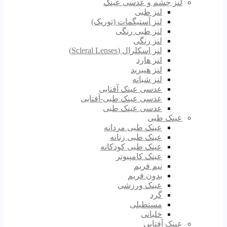
لنز چشم و عدسی عینک
لنز طبی
لنز آستیگمات (توریک)
لنز طبی رنگی
لنز رنگی
لنز اسکلرال (Scleral Lenses)
لنز هارد
لنز هیبرید
لنز شبانه
عدسی عینک آفتابی
عدسی عینک طبی-آفتابی
عدسی عینک طبی
عینک طبی
عینک طبی مردانه
عینک طبی زنانه
عینک طبی کودکانه
عینک کامپیوتر
نیم فریم
بدون فریم
عینک ورزشی
گرد
مستطیلی
خلبانی
عینک آفتابی