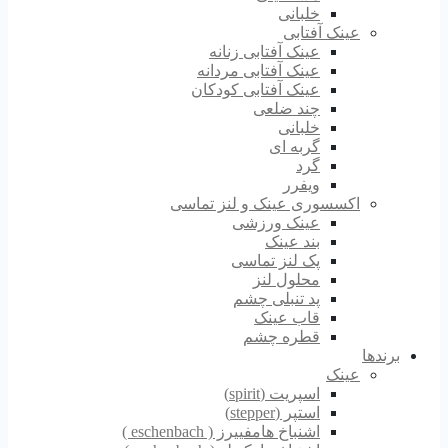
خلبانی
عینک آفتابی
عینک آفتابی زنانه
عینک آفتابی مردانه
عینک آفتابی کودکان
چند ضلعی
خلبانی
گربه ای
گرد
ویفرر
اکسسوری عینک و لنز تماسی
عینک ورزشی
بند عینک
پک لنز تماسی
محلول لنز
پد تنبلی چشم
قاب عینک
قطره چشم
برندها
عینک
اسپریت (spirit)
استپر (stepper)
اشنباخ هامفییرز ( eschenbach )