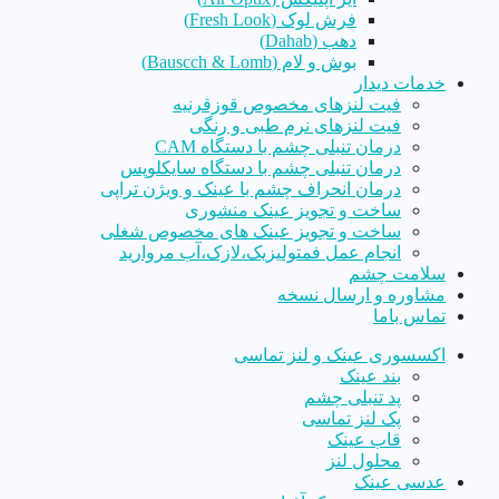
فرش لوک (Fresh Look)
دهب (Dahab)
بوش و لام (Bauscch & Lomb)
خدمات دیدار
فیت لنزهای مخصوص قوزقرنیه
فیت لنزهای نرم طبی و رنگی
درمان تنبلی چشم با دستگاه CAM
درمان تنبلی چشم با دستگاه سایکلوپس
درمان انحراف چشم با عینک و ویژن تراپی
ساخت و تجویز عینک منشوری
ساخت و تجویز عینک های مخصوص شغلی
انجام عمل فمتولیزیک،لازک،آب مروارید
سلامت چشم
مشاوره و ارسال نسخه
تماس باما
اکسسوری عینک و لنز تماسی
بند عینک
پد تنبلی چشم
پک لنز تماسی
قاب عینک
محلول لنز
عدسی عینک