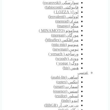
سوارسکی (swarovski)
فابیوکنتی (fabioconti)
لوزا ( LOZZA )
لوولنتی (leovalenti)
منراد (menrad)
منگو (mango)
میناموتو (MINAMOTO )
مورگان (morgan)
میرافلکس (Miraflex)
میومیو (miu miu)
نیومن (newman)
ورساچه ( versach )
وودی (woody)
ووگ ( vogue )
هیس (his)
عدسی
آساهی (asahi-lite)
اپتکس (optex)
اسمارت (smart)
اسنس (essence)
اسیلور (essilor)
ایندو (indo)
بی بی جی آر (BBGR)
توکای (tokai)