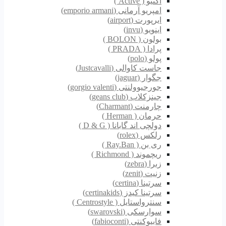
اکتیو ( Active )
امپریو آرمانی (emporio armani)
ایرپورت (airport)
اینویو (invu)
بولون ( BOLON )
پرادا ( PRADA )
پولو (polo)
جاست کاوالی (Justcavalli)
جگوار (jaguar)
جورجیوولنتی (gorgio valenti)
جینزکلاب (geans club)
چارمنت (Charmant)
حرمان ( Herman )
دولچی اند گابانا ( D & G )
رلکس (rolex)
ری بن ( Ray.Ban )
ریچموند ( Richmond )
زبرا (zebra)
زنیت (zenit)
سرتینا (certina)
سرتینا کیدز (certinakids)
سنترواستایل ( Centrostyle )
سوارسکی (swarovski)
فابیوکنتی (fabioconti)