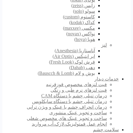
زایس (zeiss)
سولو (solo)
کاستوم (custom)
کداک (kodak)
مکسی (maxxee)
نواکس (novax)
هویا (hoya)
لنز
آناستازیا (Anesthesia)
ایر اپتیکس (Air Optix)
فرش لوک (Fresh Look)
دهب (Dahab)
بوش و لام (Bauscch & Lomb)
خدمات دیدار
فیت لنزهای مخصوص قوزقرنیه
فیت لنزهای نرم طبی و رنگی
درمان تنبلی چشم با دستگاه CAM
درمان تنبلی چشم با دستگاه سایکلوپس
درمان انحراف چشم با عینک و ویژن تراپی
ساخت و تجویز عینک منشوری
ساخت و تجویز عینک های مخصوص شغلی
انجام عمل فمتولیزیک،لازک،آب مروارید
سلامت چشم