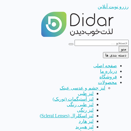
رزرو نوبت آنلاین
منو
دسته بندی ها
صفحه اصلی
درباره ما
فروشگاه
محصولات
لنز چشم و عدسی عینک
لنز طبی
لنز آستیگمات (توریک)
لنز طبی رنگی
لنز رنگی
لنز اسکلرال (Scleral Lenses)
لنز هارد
لنز هیبرید