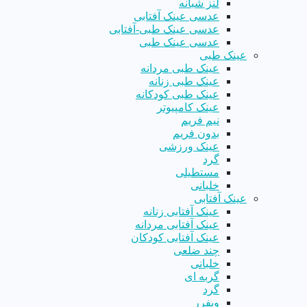
لنز شبانه
عدسی عینک آفتابی
عدسی عینک طبی-آفتابی
عدسی عینک طبی
عینک طبی
عینک طبی مردانه
عینک طبی زنانه
عینک طبی کودکانه
عینک کامپیوتر
نیم فریم
بدون فریم
عینک ورزشی
گرد
مستطیلی
خلبانی
عینک آفتابی
عینک آفتابی زنانه
عینک آفتابی مردانه
عینک آفتابی کودکان
چند ضلعی
خلبانی
گربه ای
گرد
ویفرر