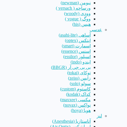
نیومن (newman)
ورساچه ( versach )
وودی (woody)
ووگ ( vogue )
هیس (his)
عدسی
آساهی (asahi-lite)
اپتکس (optex)
اسمارت (smart)
اسنس (essence)
اسیلور (essilor)
ایندو (indo)
بی بی جی آر (BBGR)
توکای (tokai)
زایس (zeiss)
سولو (solo)
کاستوم (custom)
کداک (kodak)
مکسی (maxxee)
نواکس (novax)
هویا (hoya)
لنز
آناستازیا (Anesthesia)
ایر اپتیکس (Air Optix)