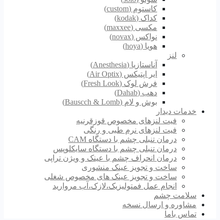
کاستوم (custom)
کداک (kodak)
مکسی (maxxee)
نواکس (novax)
هویا (hoya)
لنز
آناستازیا (Anesthesia)
ایر اپتیکس (Air Optix)
فرش لوک (Fresh Look)
دهب (Dahab)
بوش و لام (Bauscch & Lomb)
خدمات دیدار
فیت لنزهای مخصوص قوزقرنیه
فیت لنزهای نرم طبی و رنگی
درمان تنبلی چشم با دستگاه CAM
درمان تنبلی چشم با دستگاه سایکلوپس
درمان انحراف چشم با عینک و ویژن تراپی
ساخت و تجویز عینک منشوری
ساخت و تجویز عینک های مخصوص شغلی
انجام عمل فمتولیزیک،لازک،آب مروارید
سلامت چشم
مشاوره و ارسال نسخه
تماس باما