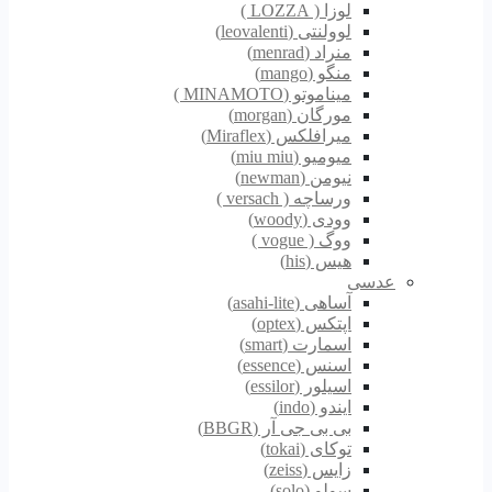
لوزا ( LOZZA )
لوولنتی (leovalenti)
منراد (menrad)
منگو (mango)
میناموتو (MINAMOTO )
مورگان (morgan)
میرافلکس (Miraflex)
میومیو (miu miu)
نیومن (newman)
ورساچه ( versach )
وودی (woody)
ووگ ( vogue )
هیس (his)
عدسی
آساهی (asahi-lite)
اپتکس (optex)
اسمارت (smart)
اسنس (essence)
اسیلور (essilor)
ایندو (indo)
بی بی جی آر (BBGR)
توکای (tokai)
زایس (zeiss)
سولو (solo)