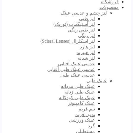
فروشگاه
محصولات
لنز چشم و عدسی عینک
لنز طبی
لنز آستیگمات (توریک)
لنز طبی رنگی
لنز رنگی
لنز اسکلرال (Scleral Lenses)
لنز هارد
لنز هیبرید
لنز شبانه
عدسی عینک آفتابی
عدسی عینک طبی-آفتابی
عدسی عینک طبی
عینک طبی
عینک طبی مردانه
عینک طبی زنانه
عینک طبی کودکانه
عینک کامپیوتر
نیم فریم
بدون فریم
عینک ورزشی
گرد
مستطیلی