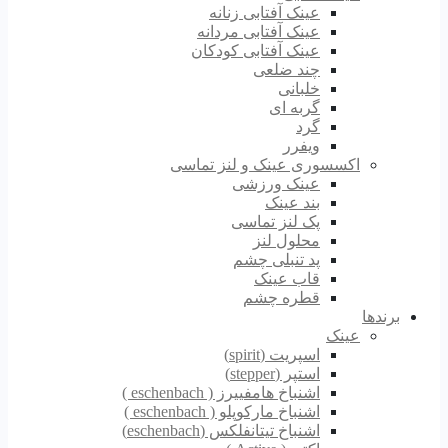
عینک آفتابی زنانه
عینک آفتابی مردانه
عینک آفتابی کودکان
چند ضلعی
خلبانی
گربه ای
گرد
ویفرر
اکسسوری عینک و لنز تماسی
عینک ورزشی
بند عینک
پک لنز تماسی
محلول لنز
پد تنبلی چشم
قاب عینک
قطره چشم
برندها
عینک
اسپریت (spirit)
استپر (stepper)
اشنباخ هامفییرز ( eschenbach )
اشنباخ مارکوپلو ( eschenbach )
اشنباخ تیتانفلکس (eschenbach)