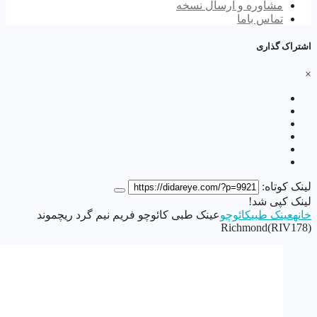
مشاوره و ارسال نسخه
تماس باما
اشتراک گذاری
×
لینک کوتاه:
لینک کپی شد!
خانه
عینک طبی
کائوچو
عینک طبی کائوچو فریم نیم گرد ریچموند
Richmond(RIV178)