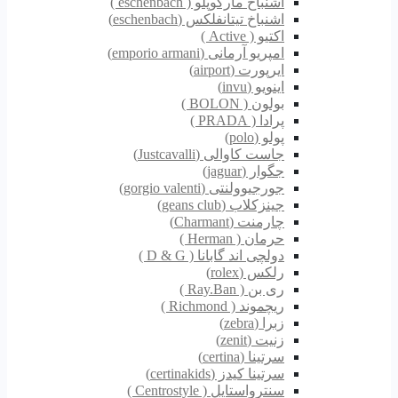
اشنباخ مارکوپلو ( eschenbach )
اشنباخ تیتانفلکس (eschenbach)
اکتیو ( Active )
امپریو آرمانی (emporio armani)
ایرپورت (airport)
اینویو (invu)
بولون ( BOLON )
پرادا ( PRADA )
پولو (polo)
جاست کاوالی (Justcavalli)
جگوار (jaguar)
جورجیوولنتی (gorgio valenti)
جینزکلاب (geans club)
چارمنت (Charmant)
حرمان ( Herman )
دولچی اند گابانا ( D & G )
رلکس (rolex)
ری بن ( Ray.Ban )
ریچموند ( Richmond )
زبرا (zebra)
زنیت (zenit)
سرتینا (certina)
سرتینا کیدز (certinakids)
سنترواستایل ( Centrostyle )