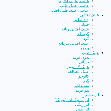
عدسی عینک آفتابی
عدسی عینک طبی
عدسی عینک طبی-آفتابی
عینک آفتابی
چند ضلعی
خلبانی
عینک آفتابی زنانه
گربه ای
گرد
عینک آفتابی مردانه
ویفرر
عینک طبی
بدون فریم
خلبانی
عینک کامپیوتر
عینک مطالعه
کائوچو
گرد
مستطیلی
نیم فریم
لنز چشم
لنز آستیگمات (توریک)
لنز رنگی
لنز طبی