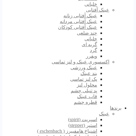
خلبانی
عینک آفتابی
عینک آفتابی زنانه
عینک آفتابی مردانه
عینک آفتابی کودکان
چند ضلعی
خلبانی
گربه ای
گرد
ویفرر
اکسسوری عینک و لنز تماسی
عینک ورزشی
بند عینک
پک لنز تماسی
محلول لنز
پد تنبلی چشم
قاب عینک
قطره چشم
برندها
عینک
اسپریت (spirit)
استپر (stepper)
اشنباخ هامفییرز ( eschenbach )