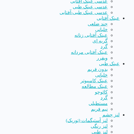
عدسی عینک آفتابی
عدسی عینک طبی
عدسی عینک طبی-آفتابی
عینک آفتابی
چند ضلعی
خلبانی
عینک آفتابی زنانه
گربه ای
گرد
عینک آفتابی مردانه
ویفرر
عینک طبی
بدون فریم
خلبانی
عینک کامپیوتر
عینک مطالعه
کائوچو
گرد
مستطیلی
نیم فریم
لنز چشم
لنز آستیگمات (توریک)
لنز رنگی
لنز طبی