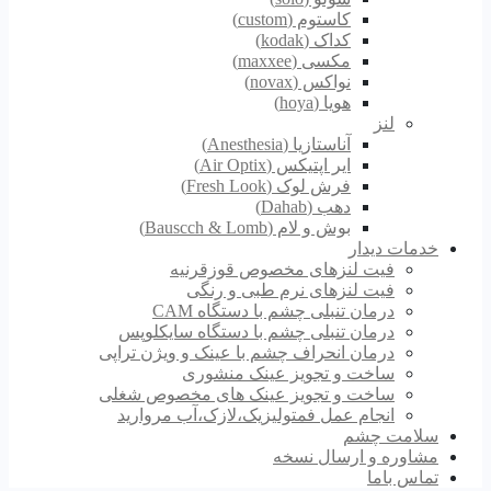
کاستوم (custom)
کداک (kodak)
مکسی (maxxee)
نواکس (novax)
هویا (hoya)
لنز
آناستازیا (Anesthesia)
ایر اپتیکس (Air Optix)
فرش لوک (Fresh Look)
دهب (Dahab)
بوش و لام (Bauscch & Lomb)
خدمات دیدار
فیت لنزهای مخصوص قوزقرنیه
فیت لنزهای نرم طبی و رنگی
درمان تنبلی چشم با دستگاه CAM
درمان تنبلی چشم با دستگاه سایکلوپس
درمان انحراف چشم با عینک و ویژن تراپی
ساخت و تجویز عینک منشوری
ساخت و تجویز عینک های مخصوص شغلی
انجام عمل فمتولیزیک،لازک،آب مروارید
سلامت چشم
مشاوره و ارسال نسخه
تماس باما