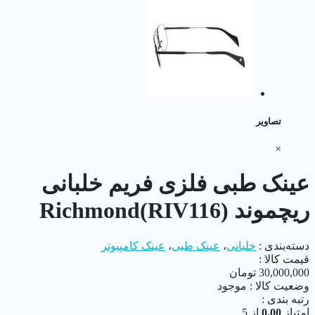
تصاویر
×
عینک طبی فلزی فریم خلبانی
ریچموند Richmond(RIV116)
دسته‌بندی :
خلبانی
،
عینک طبی
،
عینک کامپیوتر
قیمت کالا :
30,000,000
تومان
وضعیت کالا :
موجود
رتبه بندی :
امتیاز
0.00
از 5