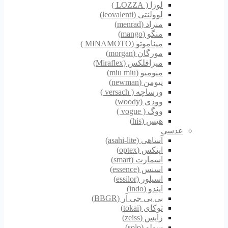
لوزا ( LOZZA )
لوولنتی (leovalenti)
منراد (menrad)
منگو (mango)
میناموتو (MINAMOTO )
مورگان (morgan)
میرافلکس (Miraflex)
میومیو (miu miu)
نیومن (newman)
ورساچه ( versach )
وودی (woody)
ووگ ( vogue )
هیس (his)
عدسی
آساهی (asahi-lite)
اپتکس (optex)
اسمارت (smart)
اسنس (essence)
اسیلور (essilor)
ایندو (indo)
بی بی جی آر (BBGR)
توکای (tokai)
زایس (zeiss)
سولو (solo)