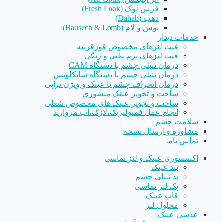
فرش لوک (Fresh Look)
دهب (Dahab)
بوش و لام (Bauscch & Lomb)
خدمات دیدار
فیت لنزهای مخصوص قوزقرنیه
فیت لنزهای نرم طبی و رنگی
درمان تنبلی چشم با دستگاه CAM
درمان تنبلی چشم با دستگاه سایکلوپس
درمان انحراف چشم با عینک و ویژن تراپی
ساخت و تجویز عینک منشوری
ساخت و تجویز عینک های مخصوص شغلی
انجام عمل فمتولیزیک،لازک،آب مروارید
سلامت چشم
مشاوره و ارسال نسخه
تماس باما
اکسسوری عینک و لنز تماسی
بند عینک
پد تنبلی چشم
پک لنز تماسی
قاب عینک
محلول لنز
عدسی عینک