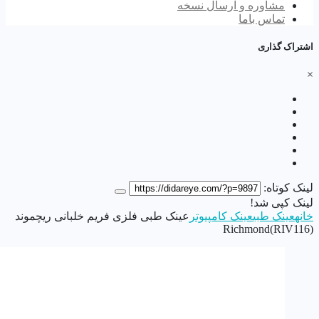
مشاوره و ارسال نسخه
تماس باما
اشتراک گذاری
×
لینک کوتاه:
لینک کپی شد!
خانه
عینک طبی
عینک کامپیوتر
عینک طبی فلزی فریم خلبانی ریچموند
Richmond(RIV116)