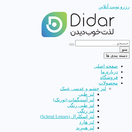
رزرو نوبت آنلاین
منو
دسته بندی ها
صفحه اصلی
درباره ما
فروشگاه
محصولات
لنز چشم و عدسی عینک
لنز طبی
لنز آستیگمات (توریک)
لنز طبی رنگی
لنز رنگی
لنز اسکلرال (Scleral Lenses)
لنز هارد
لنز هیبرید