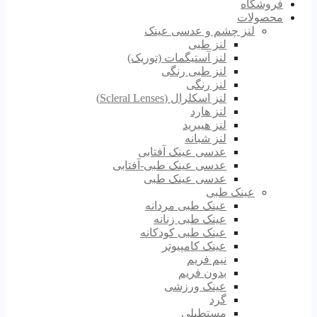
فروشگاه
محصولات
لنز چشم و عدسی عینک
لنز طبی
لنز آستیگمات (توریک)
لنز طبی رنگی
لنز رنگی
لنز اسکلرال (Scleral Lenses)
لنز هارد
لنز هیبرید
لنز شبانه
عدسی عینک آفتابی
عدسی عینک طبی-آفتابی
عدسی عینک طبی
عینک طبی
عینک طبی مردانه
عینک طبی زنانه
عینک طبی کودکانه
عینک کامپیوتر
نیم فریم
بدون فریم
عینک ورزشی
گرد
مستطیلی