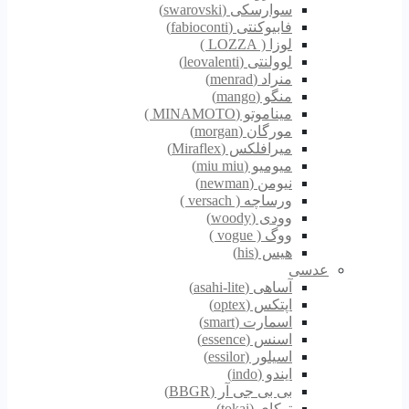
سوارسکی (swarovski)
فابیوکنتی (fabioconti)
لوزا ( LOZZA )
لوولنتی (leovalenti)
منراد (menrad)
منگو (mango)
میناموتو (MINAMOTO )
مورگان (morgan)
میرافلکس (Miraflex)
میومیو (miu miu)
نیومن (newman)
ورساچه ( versach )
وودی (woody)
ووگ ( vogue )
هیس (his)
عدسی
آساهی (asahi-lite)
اپتکس (optex)
اسمارت (smart)
اسنس (essence)
اسیلور (essilor)
ایندو (indo)
بی بی جی آر (BBGR)
توکای (tokai)