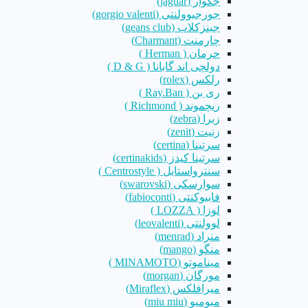
جگوار (jaguar)
جورجیوولنتی (gorgio valenti)
جینزکلاب (geans club)
چارمنت (Charmant)
حرمان ( Herman )
دولچی اند گابانا ( D & G )
رلکس (rolex)
ری بن ( Ray.Ban )
ریچموند ( Richmond )
زبرا (zebra)
زنیت (zenit)
سرتینا (certina)
سرتینا کیدز (certinakids)
سنترواستایل ( Centrostyle )
سوارسکی (swarovski)
فابیوکنتی (fabioconti)
لوزا ( LOZZA )
لوولنتی (leovalenti)
منراد (menrad)
منگو (mango)
میناموتو (MINAMOTO )
مورگان (morgan)
میرافلکس (Miraflex)
میومیو (miu miu)