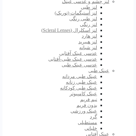
لنز چشم و عدسی عینک
لنز طبی
لنز آستیگمات (توریک)
لنز طبی رنگی
لنز رنگی
لنز اسکلرال (Scleral Lenses)
لنز هارد
لنز هیبرید
لنز شبانه
عدسی عینک آفتابی
عدسی عینک طبی-آفتابی
عدسی عینک طبی
عینک طبی
عینک طبی مردانه
عینک طبی زنانه
عینک طبی کودکانه
عینک کامپیوتر
نیم فریم
بدون فریم
عینک ورزشی
گرد
مستطیلی
خلبانی
عینک آفتابی