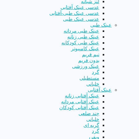
لنز شبانه
عدسی عینک آفتابی
عدسی عینک طبی-آفتابی
عدسی عینک طبی
عینک طبی
عینک طبی مردانه
عینک طبی زنانه
عینک طبی کودکانه
عینک کامپیوتر
نیم فریم
بدون فریم
عینک ورزشی
گرد
مستطیلی
خلبانی
عینک آفتابی
عینک آفتابی زنانه
عینک آفتابی مردانه
عینک آفتابی کودکان
چند ضلعی
خلبانی
گربه ای
گرد
ویفرر