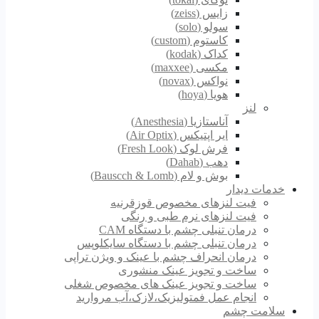
زایس (zeiss)
سولو (solo)
کاستوم (custom)
کداک (kodak)
مکسی (maxxee)
نواکس (novax)
هویا (hoya)
لنز
آناستازیا (Anesthesia)
ایر اپتیکس (Air Optix)
فرش لوک (Fresh Look)
دهب (Dahab)
بوش و لام (Bauscch & Lomb)
خدمات دیدار
فیت لنزهای مخصوص قوزقرنیه
فیت لنزهای نرم طبی و رنگی
درمان تنبلی چشم با دستگاه CAM
درمان تنبلی چشم با دستگاه سایکلوپس
درمان انحراف چشم با عینک و ویژن تراپی
ساخت و تجویز عینک منشوری
ساخت و تجویز عینک های مخصوص شغلی
انجام عمل فمتولیزیک،لازک،آب مروارید
سلامت چشم