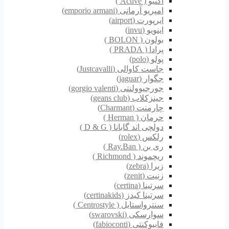
اکتیو ( Active )
امپریو آرمانی (emporio armani)
ایرپورت (airport)
اینویو (invu)
بولون ( BOLON )
پرادا ( PRADA )
پولو (polo)
جاست کاوالی (Justcavalli)
جگوار (jaguar)
جورجیوولنتی (gorgio valenti)
جینزکلاب (geans club)
چارمنت (Charmant)
حرمان ( Herman )
دولچی اند گابانا ( D & G )
رلکس (rolex)
ری بن ( Ray.Ban )
ریچموند ( Richmond )
زبرا (zebra)
زنیت (zenit)
سرتینا (certina)
سرتینا کیدز (certinakids)
سنترواستایل ( Centrostyle )
سوارسکی (swarovski)
فابیوکنتی (fabioconti)