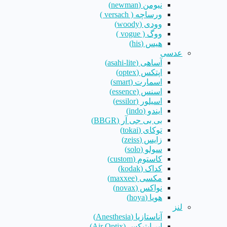
نیومن (newman)
ورساچه ( versach )
وودی (woody)
ووگ ( vogue )
هیس (his)
عدسی
آساهی (asahi-lite)
اپتکس (optex)
اسمارت (smart)
اسنس (essence)
اسیلور (essilor)
ایندو (indo)
بی بی جی آر (BBGR)
توکای (tokai)
زایس (zeiss)
سولو (solo)
کاستوم (custom)
کداک (kodak)
مکسی (maxxee)
نواکس (novax)
هویا (hoya)
لنز
آناستازیا (Anesthesia)
ایر اپتیکس (Air Optix)