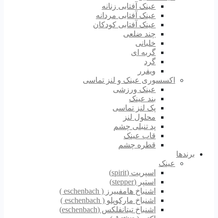
عینک آفتابی زنانه
عینک آفتابی مردانه
عینک آفتابی کودکان
چند ضلعی
خلبانی
گربه ای
گرد
ویفرر
اکسسوری عینک و لنز تماسی
عینک ورزشی
بند عینک
پک لنز تماسی
محلول لنز
پد تنبلی چشم
قاب عینک
قطره چشم
برندها
عینک
اسپریت (spirit)
استپر (stepper)
اشنباخ هامفییرز ( eschenbach )
اشنباخ مارکوپلو ( eschenbach )
اشنباخ تیتانفلکس (eschenbach)