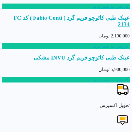
افزودن به سبدخرید
عینک طبی کائوچو فریم گرد ( Fabio Conti ) کد FC
2134
2,190,000
تومان
افزودن به سبدخرید
عینک طبی کائوچو فریم گرد INVU مشکی
5,900,000
تومان
افزودن به سبدخرید
تحویل اکسپرس