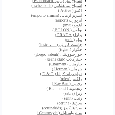
اشنباخ مارکوپلو ( eschenbach )
اشنباخ تیتانفلکس (eschenbach)
اکتیو ( Active )
امپریو آرمانی (emporio armani)
ایرپورت (airport)
اینویو (invu)
بولون ( BOLON )
پرادا ( PRADA )
پولو (polo)
جاست کاوالی (Justcavalli)
جگوار (jaguar)
جورجیوولنتی (gorgio valenti)
جینزکلاب (geans club)
چارمنت (Charmant)
حرمان ( Herman )
دولچی اند گابانا ( D & G )
رلکس (rolex)
ری بن ( Ray.Ban )
ریچموند ( Richmond )
زبرا (zebra)
زنیت (zenit)
سرتینا (certina)
سرتینا کیدز (certinakids)
سنترواستایل ( Centrostyle )