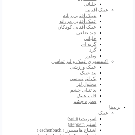
خلبانی
عینک آفتابی
عینک آفتابی زنانه
عینک آفتابی مردانه
عینک آفتابی کودکان
چند ضلعی
خلبانی
گربه ای
گرد
ویفرر
اکسسوری عینک و لنز تماسی
عینک ورزشی
بند عینک
پک لنز تماسی
محلول لنز
پد تنبلی چشم
قاب عینک
قطره چشم
برندها
عینک
اسپریت (spirit)
استپر (stepper)
اشنباخ هامفییرز ( eschenbach )