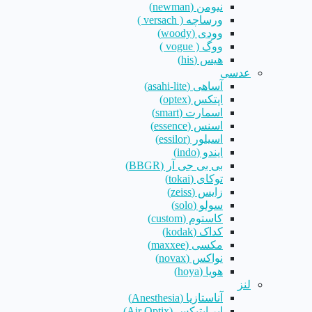
نیومن (newman)
ورساچه ( versach )
وودی (woody)
ووگ ( vogue )
هیس (his)
عدسی
آساهی (asahi-lite)
اپتکس (optex)
اسمارت (smart)
اسنس (essence)
اسیلور (essilor)
ایندو (indo)
بی بی جی آر (BBGR)
توکای (tokai)
زایس (zeiss)
سولو (solo)
کاستوم (custom)
کداک (kodak)
مکسی (maxxee)
نواکس (novax)
هویا (hoya)
لنز
آناستازیا (Anesthesia)
ایر اپتیکس (Air Optix)