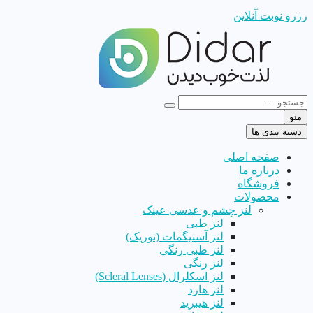
رزرو نوبت آنلاین
منو
دسته بندی ها
صفحه اصلی
درباره ما
فروشگاه
محصولات
لنز چشم و عدسی عینک
لنز طبی
لنز آستیگمات (توریک)
لنز طبی رنگی
لنز رنگی
لنز اسکلرال (Scleral Lenses)
لنز هارد
لنز هیبرید