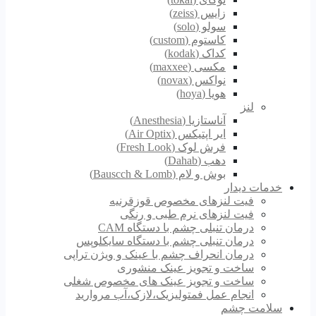
زایس (zeiss)
سولو (solo)
کاستوم (custom)
کداک (kodak)
مکسی (maxxee)
نواکس (novax)
هویا (hoya)
لنز
آناستازیا (Anesthesia)
ایر اپتیکس (Air Optix)
فرش لوک (Fresh Look)
دهب (Dahab)
بوش و لام (Bauscch & Lomb)
خدمات دیدار
فیت لنزهای مخصوص قوزقرنیه
فیت لنزهای نرم طبی و رنگی
درمان تنبلی چشم با دستگاه CAM
درمان تنبلی چشم با دستگاه سایکلوپس
درمان انحراف چشم با عینک و ویژن تراپی
ساخت و تجویز عینک منشوری
ساخت و تجویز عینک های مخصوص شغلی
انجام عمل فمتولیزیک،لازک،آب مروارید
سلامت چشم