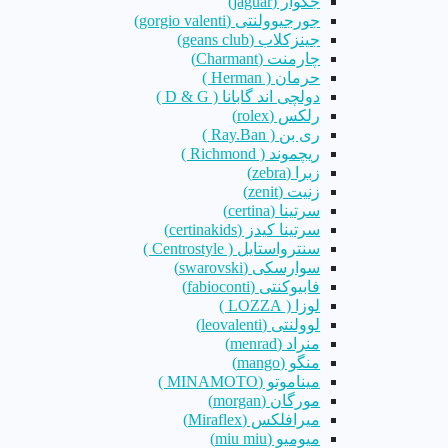
جگوار (jaguar)
جورجیوولنتی (gorgio valenti)
جینزکلاب (geans club)
چارمنت (Charmant)
حرمان ( Herman )
دولچی اند گابانا ( D & G )
رلکس (rolex)
ری بن ( Ray.Ban )
ریچموند ( Richmond )
زبرا (zebra)
زنیت (zenit)
سرتینا (certina)
سرتینا کیدز (certinakids)
سنترواستایل ( Centrostyle )
سوارسکی (swarovski)
فابیوکنتی (fabioconti)
لوزا ( LOZZA )
لوولنتی (leovalenti)
منراد (menrad)
منگو (mango)
میناموتو (MINAMOTO )
مورگان (morgan)
میرافلکس (Miraflex)
میومیو (miu miu)