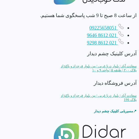
از ساعت 8 صبح تا 9 شب پاسخگوی شما هستیم.
09225658051
021 8612 9646
021 8612 9298
آدرس کلینیک چشم دیدار
سعادت آباد | بلوار دریا غربی | بین بلوار فرحزاد و پاکنژاد
پلاک ۲۰۰ | طبقه ۵ | واحد ۹ و ۱۰
آدرس فروشگاه دیدار
سعادت آباد | بلوار دریا غربی | بین بلوار فرحزاد و پاکنژاد
پلاک 196
📍مسیریابی کلینیک چشم دیدار