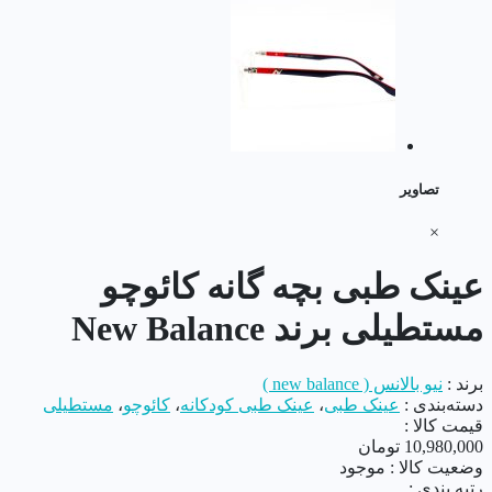
تصاویر
×
عینک طبی بچه گانه کائوچو
مستطیلی برند New Balance
برند :
نیو بالانس ( new balance )
دسته‌بندی :
عینک طبی
،
عینک طبی کودکانه
،
کائوچو
،
مستطیلی
قیمت کالا :
10,980,000
تومان
وضعیت کالا :
موجود
رتبه بندی :