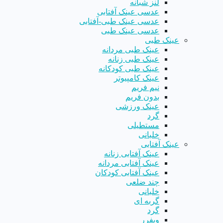
لنز شبانه
عدسی عینک آفتابی
عدسی عینک طبی-آفتابی
عدسی عینک طبی
عینک طبی
عینک طبی مردانه
عینک طبی زنانه
عینک طبی کودکانه
عینک کامپیوتر
نیم فریم
بدون فریم
عینک ورزشی
گرد
مستطیلی
خلبانی
عینک آفتابی
عینک آفتابی زنانه
عینک آفتابی مردانه
عینک آفتابی کودکان
چند ضلعی
خلبانی
گربه ای
گرد
ویفرر