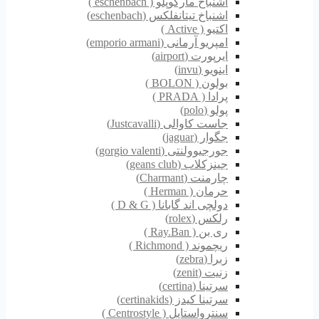
اشنباخ مارکوپلو ( eschenbach )
اشنباخ تیتانفلکس (eschenbach)
اکتیو ( Active )
امپریو آرمانی (emporio armani)
ایرپورت (airport)
اینویو (invu)
بولون ( BOLON )
پرادا ( PRADA )
پولو (polo)
جاست کاوالی (Justcavalli)
جگوار (jaguar)
جورجیوولنتی (gorgio valenti)
جینزکلاب (geans club)
چارمنت (Charmant)
حرمان ( Herman )
دولچی اند گابانا ( D & G )
رلکس (rolex)
ری بن ( Ray.Ban )
ریچموند ( Richmond )
زبرا (zebra)
زنیت (zenit)
سرتینا (certina)
سرتینا کیدز (certinakids)
سنترواستایل ( Centrostyle )