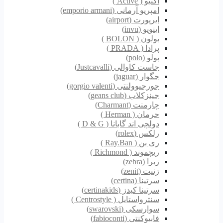
اکتیو ( Active )
امپریو آرمانی (emporio armani)
ایرپورت (airport)
اینویو (invu)
بولون ( BOLON )
پرادا ( PRADA )
پولو (polo)
جاست کاوالی (Justcavalli)
جگوار (jaguar)
جورجیوولنتی (gorgio valenti)
جینزکلاب (geans club)
چارمنت (Charmant)
حرمان ( Herman )
دولچی اند گابانا ( D & G )
رلکس (rolex)
ری بن ( Ray.Ban )
ریچموند ( Richmond )
زبرا (zebra)
زنیت (zenit)
سرتینا (certina)
سرتینا کیدز (certinakids)
سنترواستایل ( Centrostyle )
سوارسکی (swarovski)
فابیوکنتی (fabioconti)