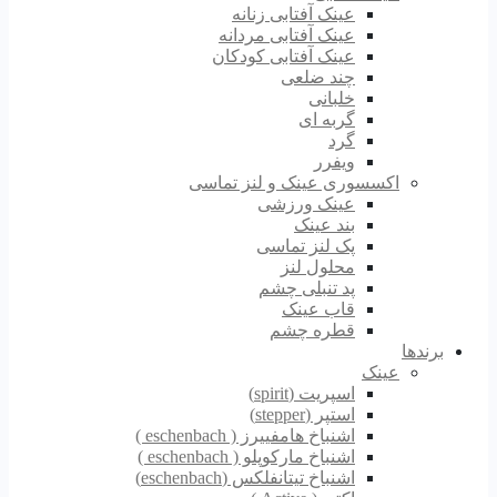
عینک آفتابی زنانه
عینک آفتابی مردانه
عینک آفتابی کودکان
چند ضلعی
خلبانی
گربه ای
گرد
ویفرر
اکسسوری عینک و لنز تماسی
عینک ورزشی
بند عینک
پک لنز تماسی
محلول لنز
پد تنبلی چشم
قاب عینک
قطره چشم
برندها
عینک
اسپریت (spirit)
استپر (stepper)
اشنباخ هامفییرز ( eschenbach )
اشنباخ مارکوپلو ( eschenbach )
اشنباخ تیتانفلکس (eschenbach)