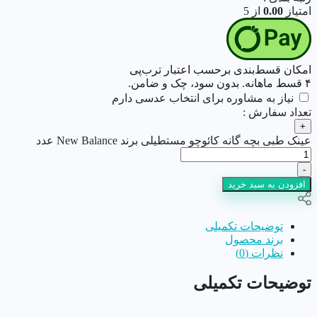
امتیاز
0.00
از 5
امکان قسط‌بندی برحسب اعتبار ترب‌پی
۴ قسط ماهانه. بدون سود، چک و ضامن.
نیاز به مشاوره برای انتخاب عدسی دارم
تعداد سفارش :
+
عینک طبی بچه گانه کائوچو مستطیلی برند New Balance عدد
-
افزودن به سبد خرید
توضیحات تکمیلی
برند محصول
نظرات (0)
توضیحات تکمیلی