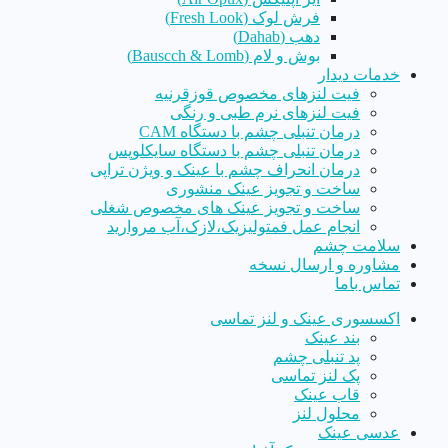
فرش لوک (Fresh Look)
دهب (Dahab)
بوش و لام (Bauscch & Lomb)
خدمات دیدار
فیت لنزهای مخصوص قوزقرنیه
فیت لنزهای نرم طبی و رنگی
درمان تنبلی چشم با دستگاه CAM
درمان تنبلی چشم با دستگاه سایکلوپس
درمان انحراف چشم با عینک و ویژن تراپی
ساخت و تجویز عینک منشوری
ساخت و تجویز عینک های مخصوص شغلی
انجام عمل فمتولیزیک،لازک،آب مروارید
سلامت چشم
مشاوره و ارسال نسخه
تماس باما
اکسسوری عینک و لنز تماسی
بند عینک
پد تنبلی چشم
پک لنز تماسی
قاب عینک
محلول لنز
عدسی عینک