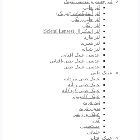
لنز چشم و عدسی عینک
لنز طبی
لنز آستیگمات (توریک)
لنز طبی رنگی
لنز رنگی
لنز اسکلرال (Scleral Lenses)
لنز هارد
لنز هیبرید
لنز شبانه
عدسی عینک آفتابی
عدسی عینک طبی-آفتابی
عدسی عینک طبی
عینک طبی
عینک طبی مردانه
عینک طبی زنانه
عینک طبی کودکانه
عینک کامپیوتر
نیم فریم
بدون فریم
عینک ورزشی
گرد
مستطیلی
خلبانی
عینک آفتابی