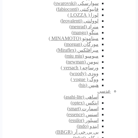
سوارسکی (swarovski)
فابیوکنتی (fabioconti)
لوزا ( LOZZA )
لوولنتی (leovalenti)
منراد (menrad)
منگو (mango)
میناموتو (MINAMOTO )
مورگان (morgan)
میرافلکس (Miraflex)
میومیو (miu miu)
نیومن (newman)
ورساچه ( versach )
وودی (woody)
ووگ ( vogue )
هیس (his)
عدسی
آساهی (asahi-lite)
اپتکس (optex)
اسمارت (smart)
اسنس (essence)
اسیلور (essilor)
ایندو (indo)
بی بی جی آر (BBGR)
توکای (tokai)