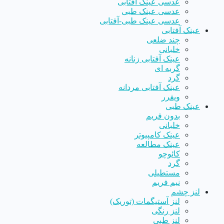
عدسی عینک آفتابی
عدسی عینک طبی
عدسی عینک طبی-آفتابی
عینک آفتابی
چند ضلعی
خلبانی
عینک آفتابی زنانه
گربه ای
گرد
عینک آفتابی مردانه
ویفرر
عینک طبی
بدون فریم
خلبانی
عینک کامپیوتر
عینک مطالعه
کائوچو
گرد
مستطیلی
نیم فریم
لنز چشم
لنز آستیگمات (توریک)
لنز رنگی
لنز طبی