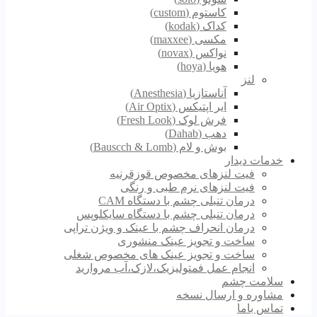
کاستوم (custom)
کداک (kodak)
مکسی (maxxee)
نواکس (novax)
هویا (hoya)
لنز
آناستازیا (Anesthesia)
ایر اپتیکس (Air Optix)
فرش لوک (Fresh Look)
دهب (Dahab)
بوش و لام (Bauscch & Lomb)
خدمات دیدار
فیت لنزهای مخصوص قوزقرنیه
فیت لنزهای نرم طبی و رنگی
درمان تنبلی چشم با دستگاه CAM
درمان تنبلی چشم با دستگاه سایکلوپس
درمان انحراف چشم با عینک و ویژن تراپی
ساخت و تجویز عینک منشوری
ساخت و تجویز عینک های مخصوص شغلی
انجام عمل فمتولیزیک،لازک،آب مروارید
سلامت چشم
مشاوره و ارسال نسخه
تماس باما