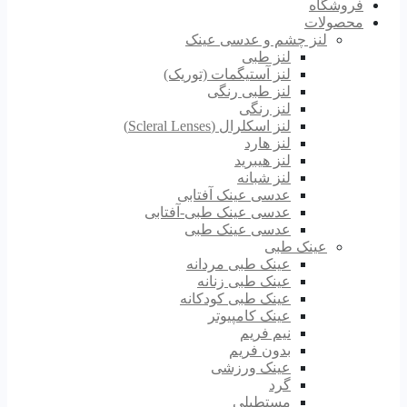
فروشگاه
محصولات
لنز چشم و عدسی عینک
لنز طبی
لنز آستیگمات (توریک)
لنز طبی رنگی
لنز رنگی
لنز اسکلرال (Scleral Lenses)
لنز هارد
لنز هیبرید
لنز شبانه
عدسی عینک آفتابی
عدسی عینک طبی-آفتابی
عدسی عینک طبی
عینک طبی
عینک طبی مردانه
عینک طبی زنانه
عینک طبی کودکانه
عینک کامپیوتر
نیم فریم
بدون فریم
عینک ورزشی
گرد
مستطیلی