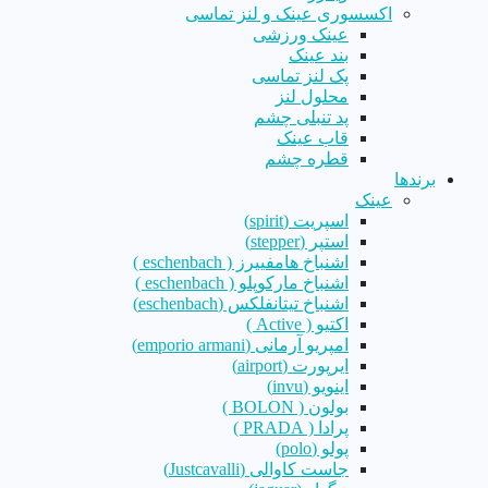
اکسسوری عینک و لنز تماسی
عینک ورزشی
بند عینک
پک لنز تماسی
محلول لنز
پد تنبلی چشم
قاب عینک
قطره چشم
برندها
عینک
اسپریت (spirit)
استپر (stepper)
اشنباخ هامفییرز ( eschenbach )
اشنباخ مارکوپلو ( eschenbach )
اشنباخ تیتانفلکس (eschenbach)
اکتیو ( Active )
امپریو آرمانی (emporio armani)
ایرپورت (airport)
اینویو (invu)
بولون ( BOLON )
پرادا ( PRADA )
پولو (polo)
جاست کاوالی (Justcavalli)