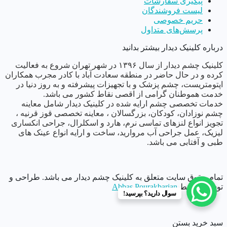
پیگیری سفارشات
لیست فروشندگان
حریم خصوصی
پرسش‌های متداول
درباره کلینیک دیدار بیشتر بدانید
کلینیک چشم دیدار از سال ١٣٩۶ در شهر تهران شروع به فعالیت
کرده و در حال حاضر در منطقه سعادت آباد با کادر مجرب همکاران
اپتومتریست، چشم پزشک و با تجهیزات پیشرفته و به روز دنیا در
خدمت هموطنان گرامی از اقصی نقاط کشور می باشد.
خدمات تخصصی چشم ارایه شده در کلینیک دیدار شامل معاینه
چشم نوزادان، کودکان، بزرگسالان ، معاینه تخصصی قوز قرنیه ،
تجویز انواع لنزهای تماسی نرم، هارد و اسکلرال، جراحی انکساری
لیزیک، عمل جراحی آب مروارید، ساخت و ارایه انواع عینک های
طبی و آفتابی می باشد.
تمام حقوق سایت متعلق به کلینیک چشم دیدار می باشد. طراحی و
توسعه توسط
Abbas Pourakbarian
سوال دارید؟ بپرسید!
سبد خرید
بستن