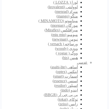
لوزا ( LOZZA )
لوولنتی (leovalenti)
منراد (menrad)
منگو (mango)
میناموتو (MINAMOTO )
مورگان (morgan)
میرافلکس (Miraflex)
میومیو (miu miu)
نیومن (newman)
ورساچه ( versach )
وودی (woody)
ووگ ( vogue )
هیس (his)
عدسی
آساهی (asahi-lite)
اپتکس (optex)
اسمارت (smart)
اسنس (essence)
اسیلور (essilor)
ایندو (indo)
بی بی جی آر (BBGR)
توکای (tokai)
زایس (zeiss)
سولو (solo)