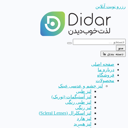
رزرو نوبت آنلاین
منو
دسته بندی ها
صفحه اصلی
درباره ما
فروشگاه
محصولات
لنز چشم و عدسی عینک
لنز طبی
لنز آستیگمات (توریک)
لنز طبی رنگی
لنز رنگی
لنز اسکلرال (Scleral Lenses)
لنز هارد
لنز هیبرید