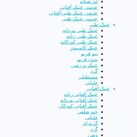
لنز شبانه
عدسی عینک آفتابی
عدسی عینک طبی-آفتابی
عدسی عینک طبی
عینک طبی
عینک طبی مردانه
عینک طبی زنانه
عینک طبی کودکانه
عینک کامپیوتر
نیم فریم
بدون فریم
عینک ورزشی
گرد
مستطیلی
خلبانی
عینک آفتابی
عینک آفتابی زنانه
عینک آفتابی مردانه
عینک آفتابی کودکان
چند ضلعی
خلبانی
گربه ای
گرد
ویفرر