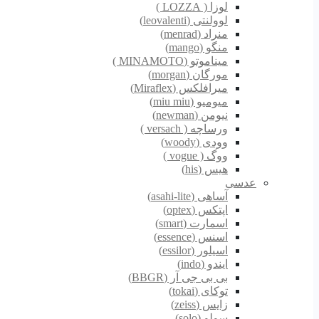
لوزا ( LOZZA )
لوولنتی (leovalenti)
منراد (menrad)
منگو (mango)
میناموتو (MINAMOTO )
مورگان (morgan)
میرافلکس (Miraflex)
میومیو (miu miu)
نیومن (newman)
ورساچه ( versach )
وودی (woody)
ووگ ( vogue )
هیس (his)
عدسی
آساهی (asahi-lite)
اپتکس (optex)
اسمارت (smart)
اسنس (essence)
اسیلور (essilor)
ایندو (indo)
بی بی جی آر (BBGR)
توکای (tokai)
زایس (zeiss)
سولو (solo)