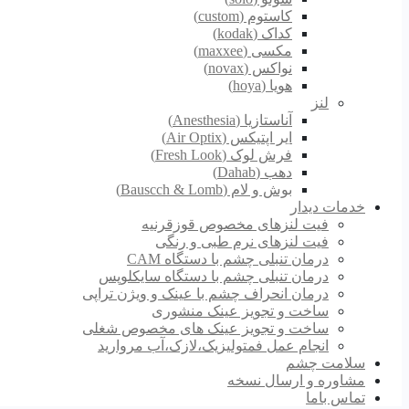
کاستوم (custom)
کداک (kodak)
مکسی (maxxee)
نواکس (novax)
هویا (hoya)
لنز
آناستازیا (Anesthesia)
ایر اپتیکس (Air Optix)
فرش لوک (Fresh Look)
دهب (Dahab)
بوش و لام (Bauscch & Lomb)
خدمات دیدار
فیت لنزهای مخصوص قوزقرنیه
فیت لنزهای نرم طبی و رنگی
درمان تنبلی چشم با دستگاه CAM
درمان تنبلی چشم با دستگاه سایکلوپس
درمان انحراف چشم با عینک و ویژن تراپی
ساخت و تجویز عینک منشوری
ساخت و تجویز عینک های مخصوص شغلی
انجام عمل فمتولیزیک،لازک،آب مروارید
سلامت چشم
مشاوره و ارسال نسخه
تماس باما