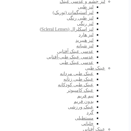
لنز چشم و عدسی عینک
لنز طبی
لنز آستیگمات (توریک)
لنز طبی رنگی
لنز رنگی
لنز اسکلرال (Scleral Lenses)
لنز هارد
لنز هیبرید
لنز شبانه
عدسی عینک آفتابی
عدسی عینک طبی-آفتابی
عدسی عینک طبی
عینک طبی
عینک طبی مردانه
عینک طبی زنانه
عینک طبی کودکانه
عینک کامپیوتر
نیم فریم
بدون فریم
عینک ورزشی
گرد
مستطیلی
خلبانی
عینک آفتابی