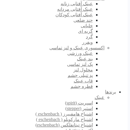
عینک آفتابی زنانه
عینک آفتابی مردانه
عینک آفتابی کودکان
چند ضلعی
خلبانی
گربه ای
گرد
ویفرر
اکسسوری عینک و لنز تماسی
عینک ورزشی
بند عینک
پک لنز تماسی
محلول لنز
پد تنبلی چشم
قاب عینک
قطره چشم
برندها
عینک
اسپریت (spirit)
استپر (stepper)
اشنباخ هامفییرز ( eschenbach )
اشنباخ مارکوپلو ( eschenbach )
اشنباخ تیتانفلکس (eschenbach)