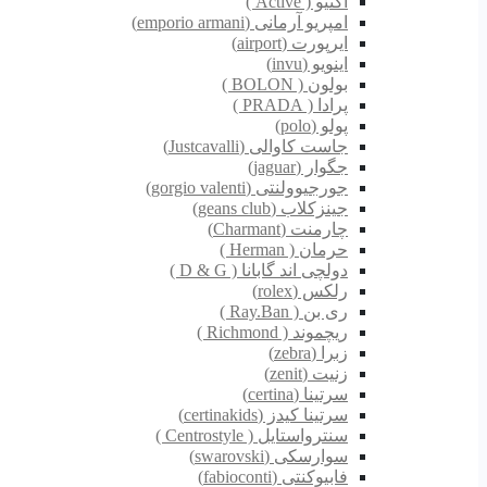
اکتیو ( Active )
امپریو آرمانی (emporio armani)
ایرپورت (airport)
اینویو (invu)
بولون ( BOLON )
پرادا ( PRADA )
پولو (polo)
جاست کاوالی (Justcavalli)
جگوار (jaguar)
جورجیوولنتی (gorgio valenti)
جینزکلاب (geans club)
چارمنت (Charmant)
حرمان ( Herman )
دولچی اند گابانا ( D & G )
رلکس (rolex)
ری بن ( Ray.Ban )
ریچموند ( Richmond )
زبرا (zebra)
زنیت (zenit)
سرتینا (certina)
سرتینا کیدز (certinakids)
سنترواستایل ( Centrostyle )
سوارسکی (swarovski)
فابیوکنتی (fabioconti)