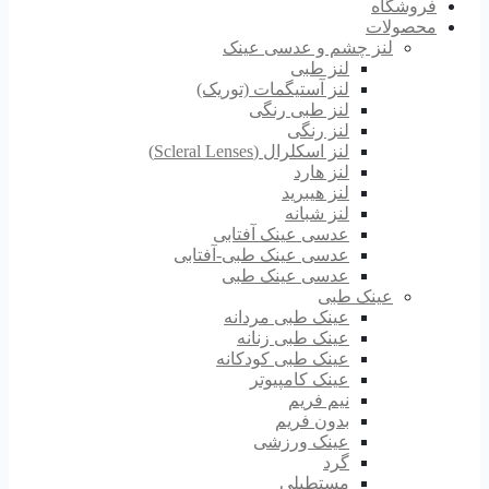
فروشگاه
محصولات
لنز چشم و عدسی عینک
لنز طبی
لنز آستیگمات (توریک)
لنز طبی رنگی
لنز رنگی
لنز اسکلرال (Scleral Lenses)
لنز هارد
لنز هیبرید
لنز شبانه
عدسی عینک آفتابی
عدسی عینک طبی-آفتابی
عدسی عینک طبی
عینک طبی
عینک طبی مردانه
عینک طبی زنانه
عینک طبی کودکانه
عینک کامپیوتر
نیم فریم
بدون فریم
عینک ورزشی
گرد
مستطیلی