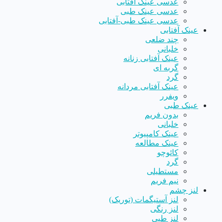
عدسی عینک آفتابی
عدسی عینک طبی
عدسی عینک طبی-آفتابی
عینک آفتابی
چند ضلعی
خلبانی
عینک آفتابی زنانه
گربه ای
گرد
عینک آفتابی مردانه
ویفرر
عینک طبی
بدون فریم
خلبانی
عینک کامپیوتر
عینک مطالعه
کائوچو
گرد
مستطیلی
نیم فریم
لنز چشم
لنز آستیگمات (توریک)
لنز رنگی
لنز طبی