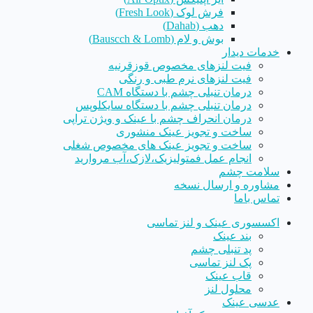
فرش لوک (Fresh Look)
دهب (Dahab)
بوش و لام (Bauscch & Lomb)
خدمات دیدار
فیت لنزهای مخصوص قوزقرنیه
فیت لنزهای نرم طبی و رنگی
درمان تنبلی چشم با دستگاه CAM
درمان تنبلی چشم با دستگاه سایکلوپس
درمان انحراف چشم با عینک و ویژن تراپی
ساخت و تجویز عینک منشوری
ساخت و تجویز عینک های مخصوص شغلی
انجام عمل فمتولیزیک،لازک،آب مروارید
سلامت چشم
مشاوره و ارسال نسخه
تماس باما
اکسسوری عینک و لنز تماسی
بند عینک
پد تنبلی چشم
پک لنز تماسی
قاب عینک
محلول لنز
عدسی عینک