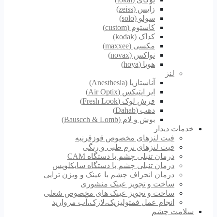
زایس (zeiss)
سولو (solo)
کاستوم (custom)
کداک (kodak)
مکسی (maxxee)
نواکس (novax)
هویا (hoya)
لنز
آناستازیا (Anesthesia)
ایر اپتیکس (Air Optix)
فرش لوک (Fresh Look)
دهب (Dahab)
بوش و لام (Bauscch & Lomb)
خدمات دیدار
فیت لنزهای مخصوص قوزقرنیه
فیت لنزهای نرم طبی و رنگی
درمان تنبلی چشم با دستگاه CAM
درمان تنبلی چشم با دستگاه سایکلوپس
درمان انحراف چشم با عینک و ویژن تراپی
ساخت و تجویز عینک منشوری
ساخت و تجویز عینک های مخصوص شغلی
انجام عمل فمتولیزیک،لازک،آب مروارید
سلامت چشم