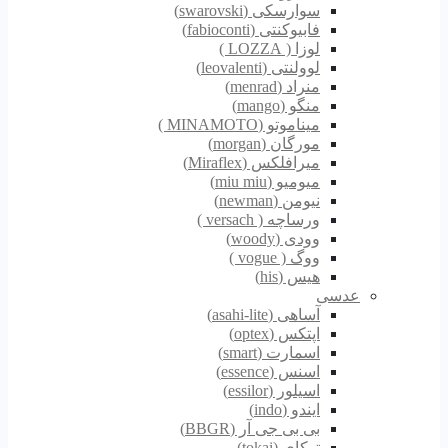
سوارسکی (swarovski)
فابیوکنتی (fabioconti)
لوزا ( LOZZA )
لوولنتی (leovalenti)
منراد (menrad)
منگو (mango)
میناموتو (MINAMOTO )
مورگان (morgan)
میرافلکس (Miraflex)
میومیو (miu miu)
نیومن (newman)
ورساچه ( versach )
وودی (woody)
ووگ ( vogue )
هیس (his)
عدسی
آساهی (asahi-lite)
اپتکس (optex)
اسمارت (smart)
اسنس (essence)
اسیلور (essilor)
ایندو (indo)
بی بی جی آر (BBGR)
توکای (tokai)