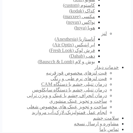
کاستوم (custom)
کداک (kodak)
مکسی (maxxee)
نواکس (novax)
هویا (hoya)
لنز
آناستازیا (Anesthesia)
ایر اپتیکس (Air Optix)
فرش لوک (Fresh Look)
دهب (Dahab)
بوش و لام (Bauscch & Lomb)
خدمات دیدار
فیت لنزهای مخصوص قوزقرنیه
فیت لنزهای نرم طبی و رنگی
درمان تنبلی چشم با دستگاه CAM
درمان تنبلی چشم با دستگاه سایکلوپس
درمان انحراف چشم با عینک و ویژن تراپی
ساخت و تجویز عینک منشوری
ساخت و تجویز عینک های مخصوص شغلی
انجام عمل فمتولیزیک،لازک،آب مروارید
سلامت چشم
مشاوره و ارسال نسخه
تماس باما