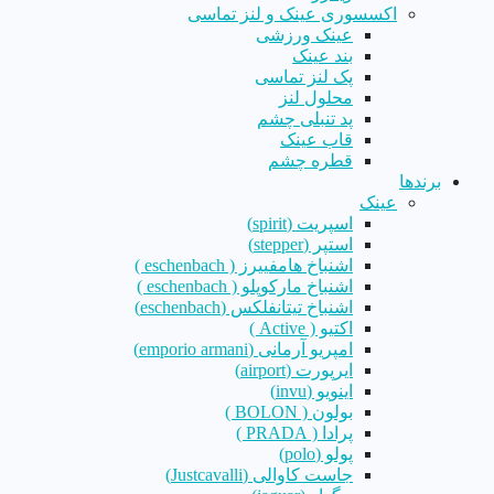
اکسسوری عینک و لنز تماسی
عینک ورزشی
بند عینک
پک لنز تماسی
محلول لنز
پد تنبلی چشم
قاب عینک
قطره چشم
برندها
عینک
اسپریت (spirit)
استپر (stepper)
اشنباخ هامفییرز ( eschenbach )
اشنباخ مارکوپلو ( eschenbach )
اشنباخ تیتانفلکس (eschenbach)
اکتیو ( Active )
امپریو آرمانی (emporio armani)
ایرپورت (airport)
اینویو (invu)
بولون ( BOLON )
پرادا ( PRADA )
پولو (polo)
جاست کاوالی (Justcavalli)