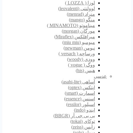
لوزا ( LOZZA )
لوولنتی (leovalenti)
منراد (menrad)
منگو (mango)
میناموتو (MINAMOTO )
مورگان (morgan)
میرافلکس (Miraflex)
میومیو (miu miu)
نیومن (newman)
ورساچه ( versach )
وودی (woody)
ووگ ( vogue )
هیس (his)
عدسی
آساهی (asahi-lite)
اپتکس (optex)
اسمارت (smart)
اسنس (essence)
اسیلور (essilor)
ایندو (indo)
بی بی جی آر (BBGR)
توکای (tokai)
زایس (zeiss)
سولو (solo)