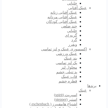
خلبانی
عینک آفتابی
عینک آفتابی زنانه
عینک آفتابی مردانه
عینک آفتابی کودکان
چند ضلعی
خلبانی
گربه ای
گرد
ویفرر
اکسسوری عینک و لنز تماسی
عینک ورزشی
بند عینک
پک لنز تماسی
محلول لنز
پد تنبلی چشم
قاب عینک
قطره چشم
برندها
عینک
اسپریت (spirit)
استپر (stepper)
اشنباخ هامفییرز ( eschenbach )