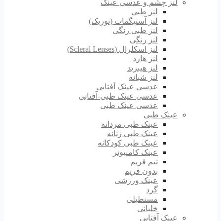
لنز چشم و عدسی عینک
لنز طبی
لنز آستیگمات (توریک)
لنز طبی رنگی
لنز رنگی
لنز اسکلرال (Scleral Lenses)
لنز هارد
لنز هیبرید
لنز شبانه
عدسی عینک آفتابی
عدسی عینک طبی-آفتابی
عدسی عینک طبی
عینک طبی
عینک طبی مردانه
عینک طبی زنانه
عینک طبی کودکانه
عینک کامپیوتر
نیم فریم
بدون فریم
عینک ورزشی
گرد
مستطیلی
خلبانی
عینک آفتابی