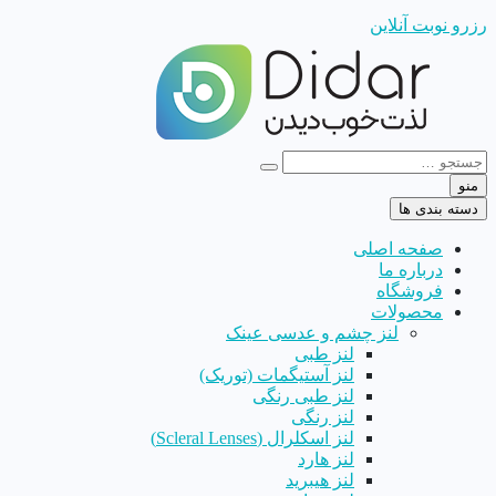
رزرو نوبت آنلاین
منو
دسته بندی ها
صفحه اصلی
درباره ما
فروشگاه
محصولات
لنز چشم و عدسی عینک
لنز طبی
لنز آستیگمات (توریک)
لنز طبی رنگی
لنز رنگی
لنز اسکلرال (Scleral Lenses)
لنز هارد
لنز هیبرید