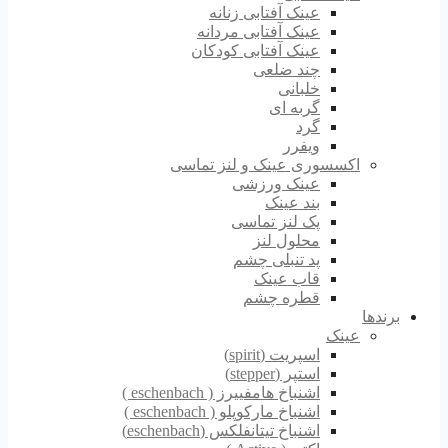
عینک آفتابی زنانه
عینک آفتابی مردانه
عینک آفتابی کودکان
چند ضلعی
خلبانی
گربه ای
گرد
ویفرر
اکسسوری عینک و لنز تماسی
عینک ورزشی
بند عینک
پک لنز تماسی
محلول لنز
پد تنبلی چشم
قاب عینک
قطره چشم
برندها
عینک
اسپریت (spirit)
استپر (stepper)
اشنباخ هامفییرز ( eschenbach )
اشنباخ مارکوپلو ( eschenbach )
اشنباخ تیتانفلکس (eschenbach)