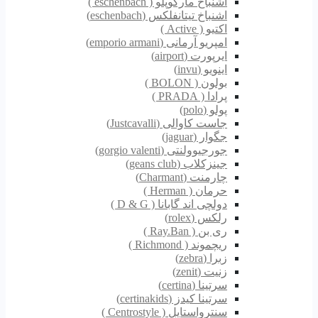
اشنباخ مارکوپلو ( eschenbach )
اشنباخ تیتانفلکس (eschenbach)
اکتیو ( Active )
امپریو آرمانی (emporio armani)
ایرپورت (airport)
اینویو (invu)
بولون ( BOLON )
پرادا ( PRADA )
پولو (polo)
جاست کاوالی (Justcavalli)
جگوار (jaguar)
جورجیوولنتی (gorgio valenti)
جینزکلاب (geans club)
چارمنت (Charmant)
حرمان ( Herman )
دولچی اند گابانا ( D & G )
رلکس (rolex)
ری بن ( Ray.Ban )
ریچموند ( Richmond )
زبرا (zebra)
زنیت (zenit)
سرتینا (certina)
سرتینا کیدز (certinakids)
سنترواستایل ( Centrostyle )