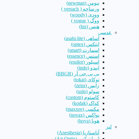
نیومن (newman)
ورساچه ( versach )
وودی (woody)
ووگ ( vogue )
هیس (his)
عدسی
آساهی (asahi-lite)
اپتکس (optex)
اسمارت (smart)
اسنس (essence)
اسیلور (essilor)
ایندو (indo)
بی بی جی آر (BBGR)
توکای (tokai)
زایس (zeiss)
سولو (solo)
کاستوم (custom)
کداک (kodak)
مکسی (maxxee)
نواکس (novax)
هویا (hoya)
لنز
آناستازیا (Anesthesia)
ایر اپتیکس (Air Optix)