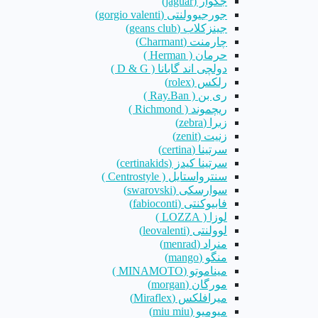
جگوار (jaguar)
جورجیوولنتی (gorgio valenti)
جینزکلاب (geans club)
چارمنت (Charmant)
حرمان ( Herman )
دولچی اند گابانا ( D & G )
رلکس (rolex)
ری بن ( Ray.Ban )
ریچموند ( Richmond )
زبرا (zebra)
زنیت (zenit)
سرتینا (certina)
سرتینا کیدز (certinakids)
سنترواستایل ( Centrostyle )
سوارسکی (swarovski)
فابیوکنتی (fabioconti)
لوزا ( LOZZA )
لوولنتی (leovalenti)
منراد (menrad)
منگو (mango)
میناموتو (MINAMOTO )
مورگان (morgan)
میرافلکس (Miraflex)
میومیو (miu miu)