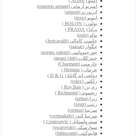
اکتیو ( Active )
امپریو آرمانی (emporio armani)
ایرپورت (airport)
اینویو (invu)
بولون ( BOLON )
پرادا ( PRADA )
پولو (polo)
جاست کاوالی (Justcavalli)
جگوار (jaguar)
جورجیوولنتی (gorgio valenti)
جینزکلاب (geans club)
چارمنت (Charmant)
حرمان ( Herman )
دولچی اند گابانا ( D & G )
رلکس (rolex)
ری بن ( Ray.Ban )
ریچموند ( Richmond )
زبرا (zebra)
زنیت (zenit)
سرتینا (certina)
سرتینا کیدز (certinakids)
سنترواستایل ( Centrostyle )
سوارسکی (swarovski)
فابیوکنتی (fabioconti)