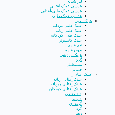
لنز شبانه
عدسی عینک آفتابی
عدسی عینک طبی-آفتابی
عدسی عینک طبی
عینک طبی
عینک طبی مردانه
عینک طبی زنانه
عینک طبی کودکانه
عینک کامپیوتر
نیم فریم
بدون فریم
عینک ورزشی
گرد
مستطیلی
خلبانی
عینک آفتابی
عینک آفتابی زنانه
عینک آفتابی مردانه
عینک آفتابی کودکان
چند ضلعی
خلبانی
گربه ای
گرد
ویفرر