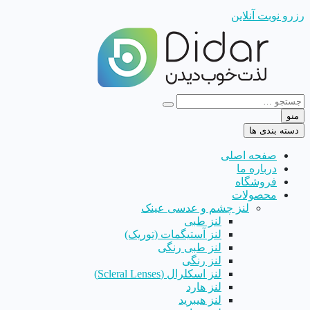
رزرو نوبت آنلاین
منو
دسته بندی ها
صفحه اصلی
درباره ما
فروشگاه
محصولات
لنز چشم و عدسی عینک
لنز طبی
لنز آستیگمات (توریک)
لنز طبی رنگی
لنز رنگی
لنز اسکلرال (Scleral Lenses)
لنز هارد
لنز هیبرید