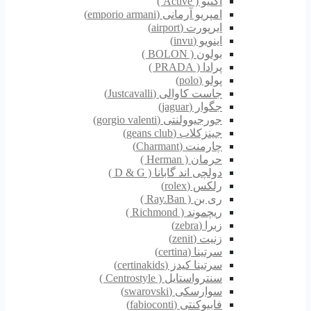
اکتیو ( Active )
امپریو آرمانی (emporio armani)
ایرپورت (airport)
اینویو (invu)
بولون ( BOLON )
پرادا ( PRADA )
پولو (polo)
جاست کاوالی (Justcavalli)
جگوار (jaguar)
جورجیوولنتی (gorgio valenti)
جینزکلاب (geans club)
چارمنت (Charmant)
حرمان ( Herman )
دولچی اند گابانا ( D & G )
رلکس (rolex)
ری بن ( Ray.Ban )
ریچموند ( Richmond )
زبرا (zebra)
زنیت (zenit)
سرتینا (certina)
سرتینا کیدز (certinakids)
سنترواستایل ( Centrostyle )
سوارسکی (swarovski)
فابیوکنتی (fabioconti)