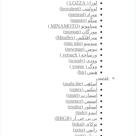
لوزا ( LOZZA )
لوولنتی (leovalenti)
منراد (menrad)
منگو (mango)
میناموتو (MINAMOTO )
مورگان (morgan)
میرافلکس (Miraflex)
میومیو (miu miu)
نیومن (newman)
ورساچه ( versach )
وودی (woody)
ووگ ( vogue )
هیس (his)
عدسی
آساهی (asahi-lite)
اپتکس (optex)
اسمارت (smart)
اسنس (essence)
اسیلور (essilor)
ایندو (indo)
بی بی جی آر (BBGR)
توکای (tokai)
زایس (zeiss)
سولو (solo)