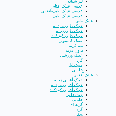
لنز شبانه
عدسی عینک آفتابی
عدسی عینک طبی-آفتابی
عدسی عینک طبی
عینک طبی
عینک طبی مردانه
عینک طبی زنانه
عینک طبی کودکانه
عینک کامپیوتر
نیم فریم
بدون فریم
عینک ورزشی
گرد
مستطیلی
خلبانی
عینک آفتابی
عینک آفتابی زنانه
عینک آفتابی مردانه
عینک آفتابی کودکان
چند ضلعی
خلبانی
گربه ای
گرد
ویفرر