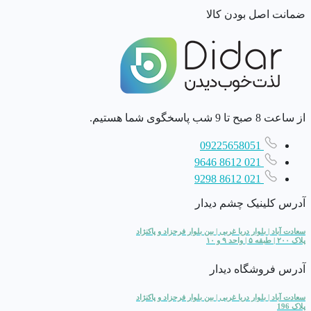
ضمانت اصل بودن کالا
از ساعت 8 صبح تا 9 شب پاسخگوی شما هستیم.
09225658051
021 8612 9646
021 8612 9298
آدرس کلینیک چشم دیدار
سعادت آباد | بلوار دریا غربی | بین بلوار فرحزاد و پاکنژاد
پلاک ۲۰۰ | طبقه ۵ | واحد ۹ و ۱۰
آدرس فروشگاه دیدار
سعادت آباد | بلوار دریا غربی | بین بلوار فرحزاد و پاکنژاد
پلاک 196