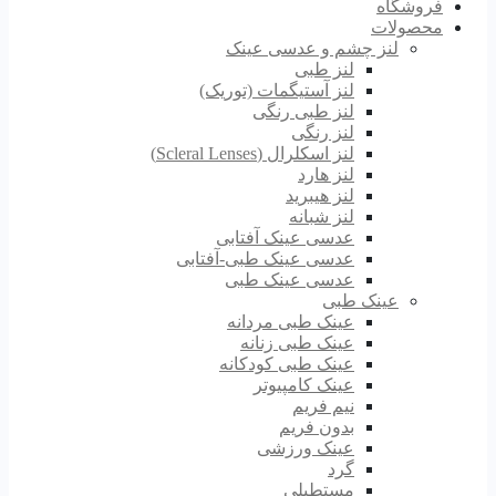
فروشگاه
محصولات
لنز چشم و عدسی عینک
لنز طبی
لنز آستیگمات (توریک)
لنز طبی رنگی
لنز رنگی
لنز اسکلرال (Scleral Lenses)
لنز هارد
لنز هیبرید
لنز شبانه
عدسی عینک آفتابی
عدسی عینک طبی-آفتابی
عدسی عینک طبی
عینک طبی
عینک طبی مردانه
عینک طبی زنانه
عینک طبی کودکانه
عینک کامپیوتر
نیم فریم
بدون فریم
عینک ورزشی
گرد
مستطیلی