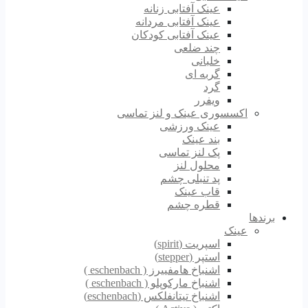
عینک آفتابی زنانه
عینک آفتابی مردانه
عینک آفتابی کودکان
چند ضلعی
خلبانی
گربه ای
گرد
ویفرر
اکسسوری عینک و لنز تماسی
عینک ورزشی
بند عینک
پک لنز تماسی
محلول لنز
پد تنبلی چشم
قاب عینک
قطره چشم
برندها
عینک
اسپریت (spirit)
استپر (stepper)
اشنباخ هامفییرز ( eschenbach )
اشنباخ مارکوپلو ( eschenbach )
اشنباخ تیتانفلکس (eschenbach)