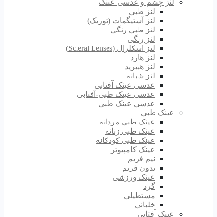
لنز چشم و عدسی عینک
لنز طبی
لنز آستیگمات (توریک)
لنز طبی رنگی
لنز رنگی
لنز اسکلرال (Scleral Lenses)
لنز هارد
لنز هیبرید
لنز شبانه
عدسی عینک آفتابی
عدسی عینک طبی-آفتابی
عدسی عینک طبی
عینک طبی
عینک طبی مردانه
عینک طبی زنانه
عینک طبی کودکانه
عینک کامپیوتر
نیم فریم
بدون فریم
عینک ورزشی
گرد
مستطیلی
خلبانی
عینک آفتابی