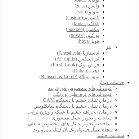
زایس (zeiss)
سولو (solo)
کاستوم (custom)
کداک (kodak)
مکسی (maxxee)
نواکس (novax)
هویا (hoya)
لنز
آناستازیا (Anesthesia)
ایر اپتیکس (Air Optix)
فرش لوک (Fresh Look)
دهب (Dahab)
بوش و لام (Bauscch & Lomb)
خدمات دیدار
فیت لنزهای مخصوص قوزقرنیه
فیت لنزهای نرم طبی و رنگی
درمان تنبلی چشم با دستگاه CAM
درمان تنبلی چشم با دستگاه سایکلوپس
درمان انحراف چشم با عینک و ویژن تراپی
ساخت و تجویز عینک منشوری
ساخت و تجویز عینک های مخصوص شغلی
انجام عمل فمتولیزیک،لازک،آب مروارید
سلامت چشم