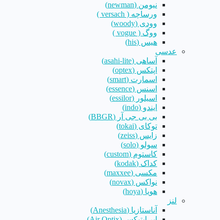
نیومن (newman)
ورساچه ( versach )
وودی (woody)
ووگ ( vogue )
هیس (his)
عدسی
آساهی (asahi-lite)
اپتکس (optex)
اسمارت (smart)
اسنس (essence)
اسیلور (essilor)
ایندو (indo)
بی بی جی آر (BBGR)
توکای (tokai)
زایس (zeiss)
سولو (solo)
کاستوم (custom)
کداک (kodak)
مکسی (maxxee)
نواکس (novax)
هویا (hoya)
لنز
آناستازیا (Anesthesia)
ایر اپتیکس (Air Optix)