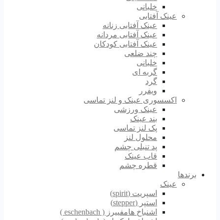
خلبانی
عینک آفتابی
عینک آفتابی زنانه
عینک آفتابی مردانه
عینک آفتابی کودکان
چند ضلعی
خلبانی
گربه ای
گرد
ویفرر
اکسسوری عینک و لنز تماسی
عینک ورزشی
بند عینک
پک لنز تماسی
محلول لنز
پد تنبلی چشم
قاب عینک
قطره چشم
برندها
عینک
اسپریت (spirit)
استپر (stepper)
اشنباخ هامفییرز ( eschenbach )