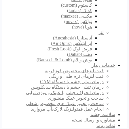
کاستوم (custom)
کداک (kodak)
مکسی (maxxee)
نواکس (novax)
هویا (hoya)
لنز
آناستازیا (Anesthesia)
ایر اپتیکس (Air Optix)
فرش لوک (Fresh Look)
دهب (Dahab)
بوش و لام (Bauscch & Lomb)
خدمات دیدار
فیت لنزهای مخصوص قوزقرنیه
فیت لنزهای نرم طبی و رنگی
درمان تنبلی چشم با دستگاه CAM
درمان تنبلی چشم با دستگاه سایکلوپس
درمان انحراف چشم با عینک و ویژن تراپی
ساخت و تجویز عینک منشوری
ساخت و تجویز عینک های مخصوص شغلی
انجام عمل فمتولیزیک،لازک،آب مروارید
سلامت چشم
مشاوره و ارسال نسخه
تماس باما