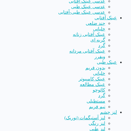
عدسی عینک آفتابی
عدسی عینک طبی
عدسی عینک طبی-آفتابی
عینک آفتابی
چند ضلعی
خلبانی
عینک آفتابی زنانه
گربه ای
گرد
عینک آفتابی مردانه
ویفرر
عینک طبی
بدون فریم
خلبانی
عینک کامپیوتر
عینک مطالعه
کائوچو
گرد
مستطیلی
نیم فریم
لنز چشم
لنز آستیگمات (توریک)
لنز رنگی
لنز طبی