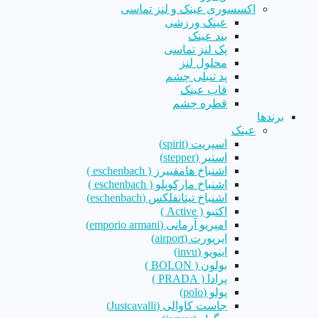
اکسسوری عینک و لنز تماسی
عینک ورزشی
بند عینک
پک لنز تماسی
محلول لنز
پد تنبلی چشم
قاب عینک
قطره چشم
برندها
عینک
اسپریت (spirit)
استپر (stepper)
اشنباخ هامفییرز ( eschenbach )
اشنباخ مارکوپلو ( eschenbach )
اشنباخ تیتانفلکس (eschenbach)
اکتیو ( Active )
امپریو آرمانی (emporio armani)
ایرپورت (airport)
اینویو (invu)
بولون ( BOLON )
پرادا ( PRADA )
پولو (polo)
جاست کاوالی (Justcavalli)