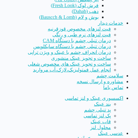
فرش لوک (Fresh Look)
دهب (Dahab)
بوش و لام (Bauscch & Lomb)
خدمات دیدار
فیت لنزهای مخصوص قوزقرنیه
فیت لنزهای نرم طبی و رنگی
درمان تنبلی چشم با دستگاه CAM
درمان تنبلی چشم با دستگاه سایکلوپس
درمان انحراف چشم با عینک و ویژن تراپی
ساخت و تجویز عینک منشوری
ساخت و تجویز عینک های مخصوص شغلی
انجام عمل فمتولیزیک،لازک،آب مروارید
سلامت چشم
مشاوره و ارسال نسخه
تماس باما
اکسسوری عینک و لنز تماسی
بند عینک
پد تنبلی چشم
پک لنز تماسی
قاب عینک
محلول لنز
عدسی عینک