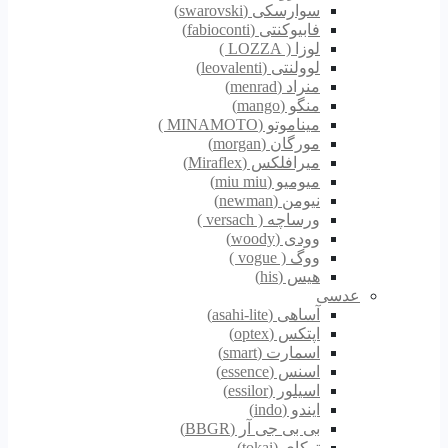
سوارسکی (swarovski)
فابیوکنتی (fabioconti)
لوزا ( LOZZA )
لوولنتی (leovalenti)
منراد (menrad)
منگو (mango)
میناموتو (MINAMOTO )
مورگان (morgan)
میرافلکس (Miraflex)
میومیو (miu miu)
نیومن (newman)
ورساچه ( versach )
وودی (woody)
ووگ ( vogue )
هیس (his)
عدسی
آساهی (asahi-lite)
اپتکس (optex)
اسمارت (smart)
اسنس (essence)
اسیلور (essilor)
ایندو (indo)
بی بی جی آر (BBGR)
توکای (tokai)