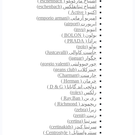
اشنباخ مارکوپلو ( eschenbach )
اشنباخ تیتانفلکس (eschenbach)
اکتیو ( Active )
امپریو آرمانی (emporio armani)
ایرپورت (airport)
اینویو (invu)
بولون ( BOLON )
پرادا ( PRADA )
پولو (polo)
جاست کاوالی (Justcavalli)
جگوار (jaguar)
جورجیوولنتی (gorgio valenti)
جینزکلاب (geans club)
چارمنت (Charmant)
حرمان ( Herman )
دولچی اند گابانا ( D & G )
رلکس (rolex)
ری بن ( Ray.Ban )
ریچموند ( Richmond )
زبرا (zebra)
زنیت (zenit)
سرتینا (certina)
سرتینا کیدز (certinakids)
سنترواستایل ( Centrostyle )