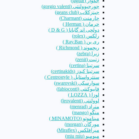
جگوار (jaguar)
جورجیوولنتی (gorgio valenti)
جینزکلاب (geans club)
چارمنت (Charmant)
حرمان ( Herman )
دولچی اند گابانا ( D & G )
رلکس (rolex)
ری بن ( Ray.Ban )
ریچموند ( Richmond )
زبرا (zebra)
زنیت (zenit)
سرتینا (certina)
سرتینا کیدز (certinakids)
سنترواستایل ( Centrostyle )
سوارسکی (swarovski)
فابیوکنتی (fabioconti)
لوزا ( LOZZA )
لوولنتی (leovalenti)
منراد (menrad)
منگو (mango)
میناموتو (MINAMOTO )
مورگان (morgan)
میرافلکس (Miraflex)
میومیو (miu miu)