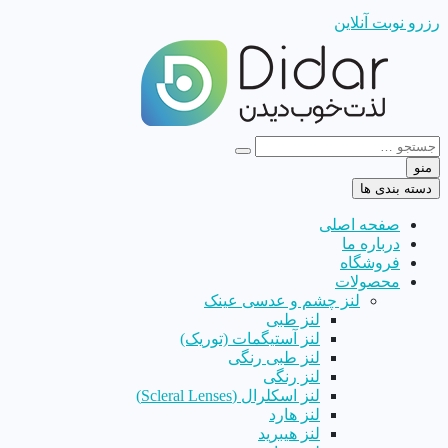
رزرو نوبت آنلاین
منو
دسته بندی ها
صفحه اصلی
درباره ما
فروشگاه
محصولات
لنز چشم و عدسی عینک
لنز طبی
لنز آستیگمات (توریک)
لنز طبی رنگی
لنز رنگی
لنز اسکلرال (Scleral Lenses)
لنز هارد
لنز هیبرید