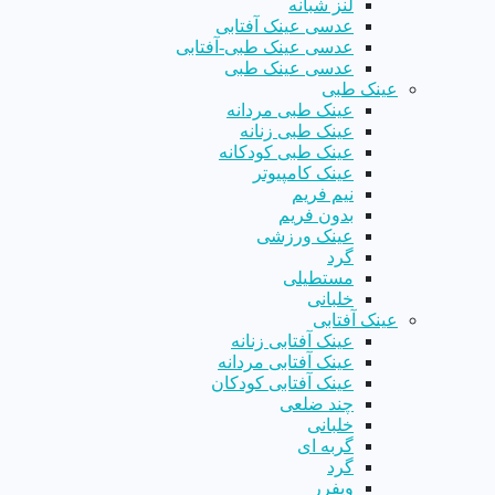
لنز شبانه
عدسی عینک آفتابی
عدسی عینک طبی-آفتابی
عدسی عینک طبی
عینک طبی
عینک طبی مردانه
عینک طبی زنانه
عینک طبی کودکانه
عینک کامپیوتر
نیم فریم
بدون فریم
عینک ورزشی
گرد
مستطیلی
خلبانی
عینک آفتابی
عینک آفتابی زنانه
عینک آفتابی مردانه
عینک آفتابی کودکان
چند ضلعی
خلبانی
گربه ای
گرد
ویفرر