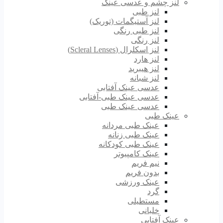
لنز چشم و عدسی عینک
لنز طبی
لنز آستیگمات (توریک)
لنز طبی رنگی
لنز رنگی
لنز اسکلرال (Scleral Lenses)
لنز هارد
لنز هیبرید
لنز شبانه
عدسی عینک آفتابی
عدسی عینک طبی-آفتابی
عدسی عینک طبی
عینک طبی
عینک طبی مردانه
عینک طبی زنانه
عینک طبی کودکانه
عینک کامپیوتر
نیم فریم
بدون فریم
عینک ورزشی
گرد
مستطیلی
خلبانی
عینک آفتابی