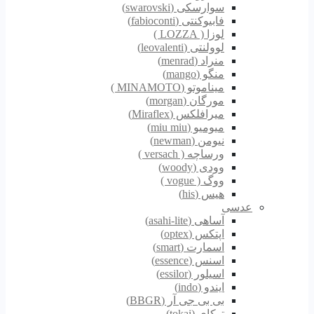
سوارسکی (swarovski)
فابیوکنتی (fabioconti)
لوزا ( LOZZA )
لوولنتی (leovalenti)
منراد (menrad)
منگو (mango)
میناموتو (MINAMOTO )
مورگان (morgan)
میرافلکس (Miraflex)
میومیو (miu miu)
نیومن (newman)
ورساچه ( versach )
وودی (woody)
ووگ ( vogue )
هیس (his)
عدسی
آساهی (asahi-lite)
اپتکس (optex)
اسمارت (smart)
اسنس (essence)
اسیلور (essilor)
ایندو (indo)
بی بی جی آر (BBGR)
توکای (tokai)