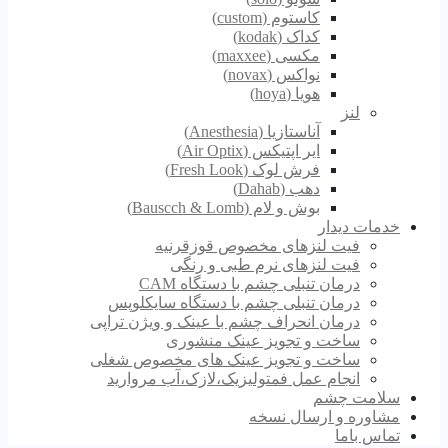
کاستوم (custom)
کداک (kodak)
مکسی (maxxee)
نواکس (novax)
هویا (hoya)
لنز
آناستازیا (Anesthesia)
ایر اپتیکس (Air Optix)
فرش لوک (Fresh Look)
دهب (Dahab)
بوش و لام (Bauscch & Lomb)
خدمات دیدار
فیت لنزهای مخصوص قوزقرنیه
فیت لنزهای نرم طبی و رنگی
درمان تنبلی چشم با دستگاه CAM
درمان تنبلی چشم با دستگاه سایکلوپس
درمان انحراف چشم با عینک و ویژن تراپی
ساخت و تجویز عینک منشوری
ساخت و تجویز عینک های مخصوص شغلی
انجام عمل فمتولیزیک،لازک،آب مروارید
سلامت چشم
مشاوره و ارسال نسخه
تماس باما