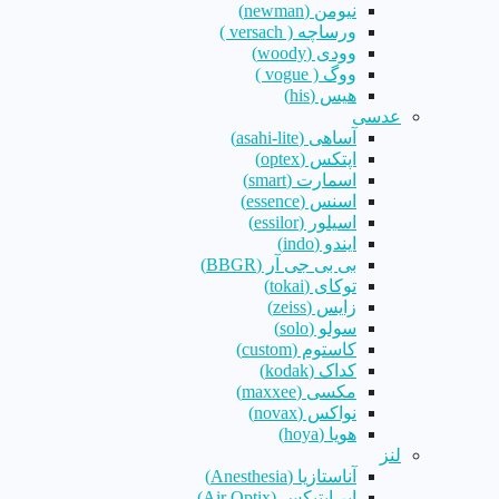
نیومن (newman)
ورساچه ( versach )
وودی (woody)
ووگ ( vogue )
هیس (his)
عدسی
آساهی (asahi-lite)
اپتکس (optex)
اسمارت (smart)
اسنس (essence)
اسیلور (essilor)
ایندو (indo)
بی بی جی آر (BBGR)
توکای (tokai)
زایس (zeiss)
سولو (solo)
کاستوم (custom)
کداک (kodak)
مکسی (maxxee)
نواکس (novax)
هویا (hoya)
لنز
آناستازیا (Anesthesia)
ایر اپتیکس (Air Optix)