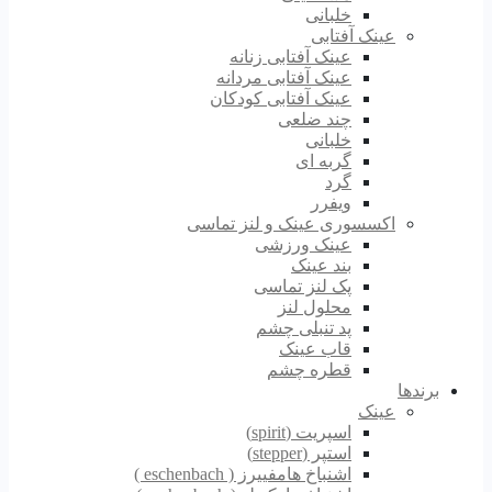
خلبانی
عینک آفتابی
عینک آفتابی زنانه
عینک آفتابی مردانه
عینک آفتابی کودکان
چند ضلعی
خلبانی
گربه ای
گرد
ویفرر
اکسسوری عینک و لنز تماسی
عینک ورزشی
بند عینک
پک لنز تماسی
محلول لنز
پد تنبلی چشم
قاب عینک
قطره چشم
برندها
عینک
اسپریت (spirit)
استپر (stepper)
اشنباخ هامفییرز ( eschenbach )