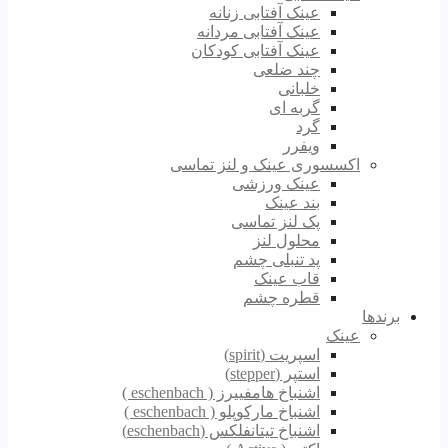
عینک آفتابی زنانه
عینک آفتابی مردانه
عینک آفتابی کودکان
چند ضلعی
خلبانی
گربه ای
گرد
ویفرر
اکسسوری عینک و لنز تماسی
عینک ورزشی
بند عینک
پک لنز تماسی
محلول لنز
پد تنبلی چشم
قاب عینک
قطره چشم
برندها
عینک
اسپریت (spirit)
استپر (stepper)
اشنباخ هامفییرز ( eschenbach )
اشنباخ مارکوپلو ( eschenbach )
اشنباخ تیتانفلکس (eschenbach)