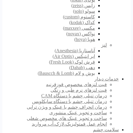
زایس (zeiss)
سولو (solo)
کاستوم (custom)
کداک (kodak)
مکسی (maxxee)
نواکس (novax)
هویا (hoya)
لنز
آناستازیا (Anesthesia)
ایر اپتیکس (Air Optix)
فرش لوک (Fresh Look)
دهب (Dahab)
بوش و لام (Bauscch & Lomb)
خدمات دیدار
فیت لنزهای مخصوص قوزقرنیه
فیت لنزهای نرم طبی و رنگی
درمان تنبلی چشم با دستگاه CAM
درمان تنبلی چشم با دستگاه سایکلوپس
درمان انحراف چشم با عینک و ویژن تراپی
ساخت و تجویز عینک منشوری
ساخت و تجویز عینک های مخصوص شغلی
انجام عمل فمتولیزیک،لازک،آب مروارید
سلامت چشم