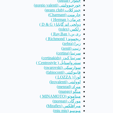
جگوار (jaguar)
جورجیوولنتی (gorgio valenti)
جینزکلاب (geans club)
چارمنت (Charmant)
حرمان ( Herman )
دولچی اند گابانا ( D & G )
رلکس (rolex)
ری بن ( Ray.Ban )
ریچموند ( Richmond )
زبرا (zebra)
زنیت (zenit)
سرتینا (certina)
سرتینا کیدز (certinakids)
سنترواستایل ( Centrostyle )
سوارسکی (swarovski)
فابیوکنتی (fabioconti)
لوزا ( LOZZA )
لوولنتی (leovalenti)
منراد (menrad)
منگو (mango)
میناموتو (MINAMOTO )
مورگان (morgan)
میرافلکس (Miraflex)
میومیو (miu miu)