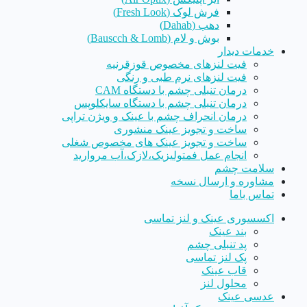
فرش لوک (Fresh Look)
دهب (Dahab)
بوش و لام (Bauscch & Lomb)
خدمات دیدار
فیت لنزهای مخصوص قوزقرنیه
فیت لنزهای نرم طبی و رنگی
درمان تنبلی چشم با دستگاه CAM
درمان تنبلی چشم با دستگاه سایکلوپس
درمان انحراف چشم با عینک و ویژن تراپی
ساخت و تجویز عینک منشوری
ساخت و تجویز عینک های مخصوص شغلی
انجام عمل فمتولیزیک،لازک،آب مروارید
سلامت چشم
مشاوره و ارسال نسخه
تماس باما
اکسسوری عینک و لنز تماسی
بند عینک
پد تنبلی چشم
پک لنز تماسی
قاب عینک
محلول لنز
عدسی عینک