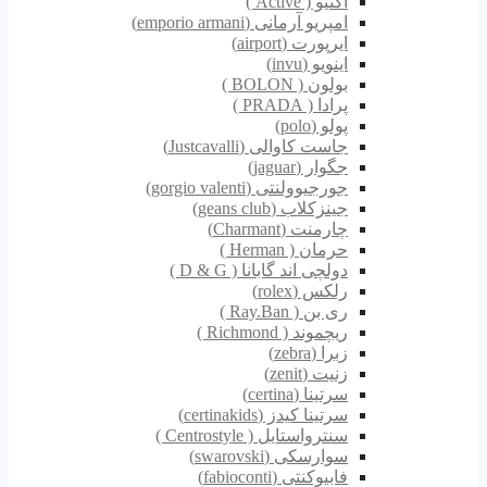
اکتیو ( Active )
امپریو آرمانی (emporio armani)
ایرپورت (airport)
اینویو (invu)
بولون ( BOLON )
پرادا ( PRADA )
پولو (polo)
جاست کاوالی (Justcavalli)
جگوار (jaguar)
جورجیوولنتی (gorgio valenti)
جینزکلاب (geans club)
چارمنت (Charmant)
حرمان ( Herman )
دولچی اند گابانا ( D & G )
رلکس (rolex)
ری بن ( Ray.Ban )
ریچموند ( Richmond )
زبرا (zebra)
زنیت (zenit)
سرتینا (certina)
سرتینا کیدز (certinakids)
سنترواستایل ( Centrostyle )
سوارسکی (swarovski)
فابیوکنتی (fabioconti)