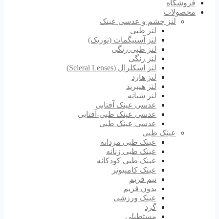
فروشگاه
محصولات
لنز چشم و عدسی عینک
لنز طبی
لنز آستیگمات (توریک)
لنز طبی رنگی
لنز رنگی
لنز اسکلرال (Scleral Lenses)
لنز هارد
لنز هیبرید
لنز شبانه
عدسی عینک آفتابی
عدسی عینک طبی-آفتابی
عدسی عینک طبی
عینک طبی
عینک طبی مردانه
عینک طبی زنانه
عینک طبی کودکانه
عینک کامپیوتر
نیم فریم
بدون فریم
عینک ورزشی
گرد
مستطیلی