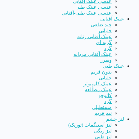
عدسی عینک آفتابی
عدسی عینک طبی
عدسی عینک طبی-آفتابی
عینک آفتابی
چند ضلعی
خلبانی
عینک آفتابی زنانه
گربه ای
گرد
عینک آفتابی مردانه
ویفرر
عینک طبی
بدون فریم
خلبانی
عینک کامپیوتر
عینک مطالعه
کائوچو
گرد
مستطیلی
نیم فریم
لنز چشم
لنز آستیگمات (توریک)
لنز رنگی
لنز طبی