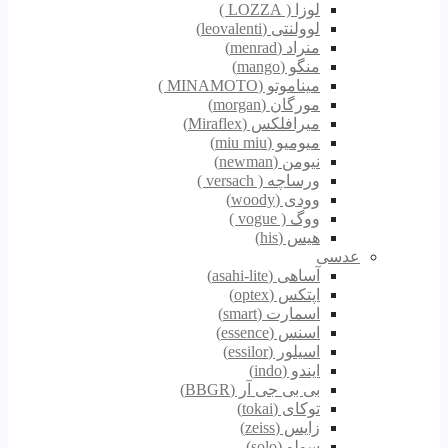
لوزا ( LOZZA )
لوولنتی (leovalenti)
منراد (menrad)
منگو (mango)
میناموتو (MINAMOTO )
مورگان (morgan)
میرافلکس (Miraflex)
میومیو (miu miu)
نیومن (newman)
ورساچه ( versach )
وودی (woody)
ووگ ( vogue )
هیس (his)
عدسی
آساهی (asahi-lite)
اپتکس (optex)
اسمارت (smart)
اسنس (essence)
اسیلور (essilor)
ایندو (indo)
بی بی جی آر (BBGR)
توکای (tokai)
زایس (zeiss)
سولو (solo)