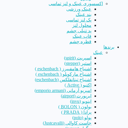
اکسسوری عینک و لنز تماسی
عینک ورزشی
بند عینک
پک لنز تماسی
محلول لنز
پد تنبلی چشم
قاب عینک
قطره چشم
برندها
عینک
اسپریت (spirit)
استپر (stepper)
اشنباخ هامفییرز ( eschenbach )
اشنباخ مارکوپلو ( eschenbach )
اشنباخ تیتانفلکس (eschenbach)
اکتیو ( Active )
امپریو آرمانی (emporio armani)
ایرپورت (airport)
اینویو (invu)
بولون ( BOLON )
پرادا ( PRADA )
پولو (polo)
جاست کاوالی (Justcavalli)