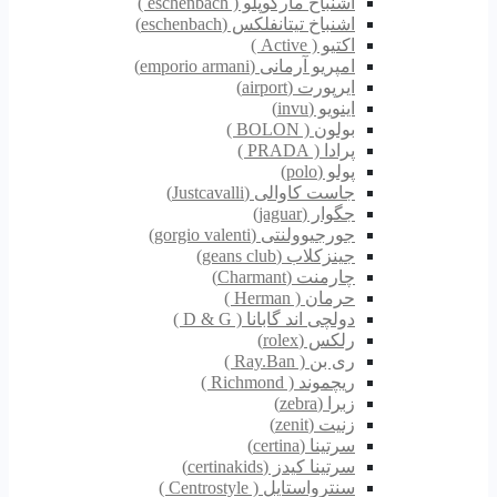
اشنباخ مارکوپلو ( eschenbach )
اشنباخ تیتانفلکس (eschenbach)
اکتیو ( Active )
امپریو آرمانی (emporio armani)
ایرپورت (airport)
اینویو (invu)
بولون ( BOLON )
پرادا ( PRADA )
پولو (polo)
جاست کاوالی (Justcavalli)
جگوار (jaguar)
جورجیوولنتی (gorgio valenti)
جینزکلاب (geans club)
چارمنت (Charmant)
حرمان ( Herman )
دولچی اند گابانا ( D & G )
رلکس (rolex)
ری بن ( Ray.Ban )
ریچموند ( Richmond )
زبرا (zebra)
زنیت (zenit)
سرتینا (certina)
سرتینا کیدز (certinakids)
سنترواستایل ( Centrostyle )