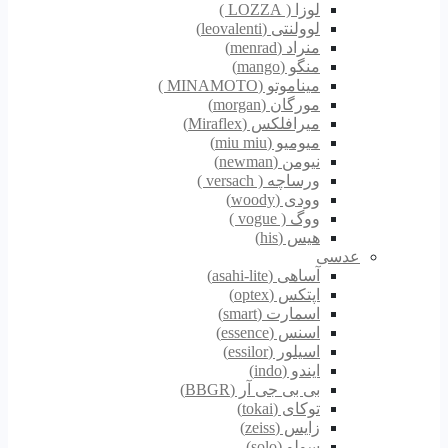
لوزا ( LOZZA )
لوولنتی (leovalenti)
منراد (menrad)
منگو (mango)
میناموتو (MINAMOTO )
مورگان (morgan)
میرافلکس (Miraflex)
میومیو (miu miu)
نیومن (newman)
ورساچه ( versach )
وودی (woody)
ووگ ( vogue )
هیس (his)
عدسی
آساهی (asahi-lite)
اپتکس (optex)
اسمارت (smart)
اسنس (essence)
اسیلور (essilor)
ایندو (indo)
بی بی جی آر (BBGR)
توکای (tokai)
زایس (zeiss)
سولو (solo)