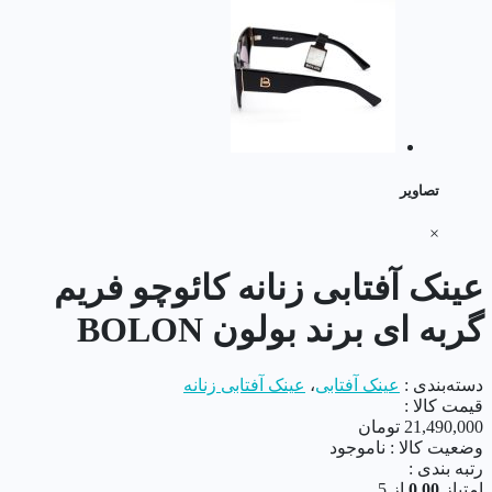
تصاویر
×
عینک آفتابی زنانه کائوچو فریم
گربه ای برند بولون BOLON
دسته‌بندی :
عینک آفتابی
،
عینک آفتابی زنانه
قیمت کالا :
21,490,000
تومان
وضعیت کالا :
ناموجود
رتبه بندی :
امتیاز
0.00
از 5