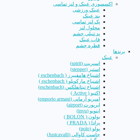
اکسسوری عینک و لنز تماسی
عینک ورزشی
بند عینک
پک لنز تماسی
محلول لنز
پد تنبلی چشم
قاب عینک
قطره چشم
برندها
عینک
اسپریت (spirit)
استپر (stepper)
اشنباخ هامفییرز ( eschenbach )
اشنباخ مارکوپلو ( eschenbach )
اشنباخ تیتانفلکس (eschenbach)
اکتیو ( Active )
امپریو آرمانی (emporio armani)
ایرپورت (airport)
اینویو (invu)
بولون ( BOLON )
پرادا ( PRADA )
پولو (polo)
جاست کاوالی (Justcavalli)