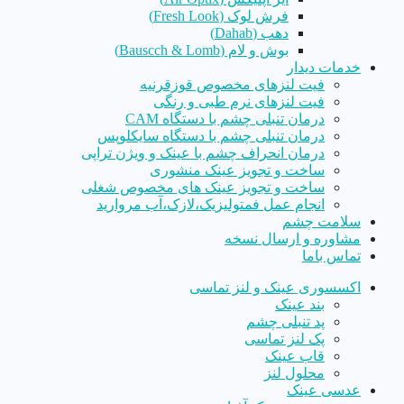
فرش لوک (Fresh Look)
دهب (Dahab)
بوش و لام (Bauscch & Lomb)
خدمات دیدار
فیت لنزهای مخصوص قوزقرنیه
فیت لنزهای نرم طبی و رنگی
درمان تنبلی چشم با دستگاه CAM
درمان تنبلی چشم با دستگاه سایکلوپس
درمان انحراف چشم با عینک و ویژن تراپی
ساخت و تجویز عینک منشوری
ساخت و تجویز عینک های مخصوص شغلی
انجام عمل فمتولیزیک،لازک،آب مروارید
سلامت چشم
مشاوره و ارسال نسخه
تماس باما
اکسسوری عینک و لنز تماسی
بند عینک
پد تنبلی چشم
پک لنز تماسی
قاب عینک
محلول لنز
عدسی عینک