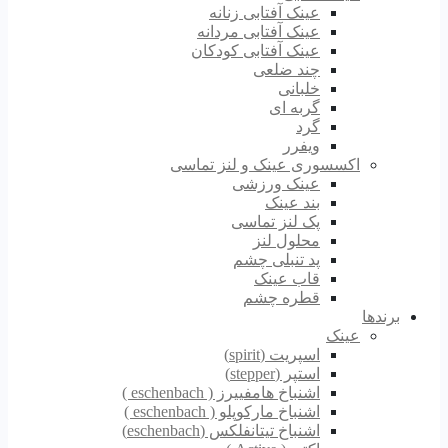
عینک آفتابی زنانه
عینک آفتابی مردانه
عینک آفتابی کودکان
چند ضلعی
خلبانی
گربه ای
گرد
ویفرر
اکسسوری عینک و لنز تماسی
عینک ورزشی
بند عینک
پک لنز تماسی
محلول لنز
پد تنبلی چشم
قاب عینک
قطره چشم
برندها
عینک
اسپریت (spirit)
استپر (stepper)
اشنباخ هامفییرز ( eschenbach )
اشنباخ مارکوپلو ( eschenbach )
اشنباخ تیتانفلکس (eschenbach)