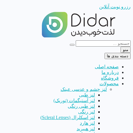
رزرو نوبت آنلاین
منو
دسته بندی ها
صفحه اصلی
درباره ما
فروشگاه
محصولات
لنز چشم و عدسی عینک
لنز طبی
لنز آستیگمات (توریک)
لنز طبی رنگی
لنز رنگی
لنز اسکلرال (Scleral Lenses)
لنز هارد
لنز هیبرید