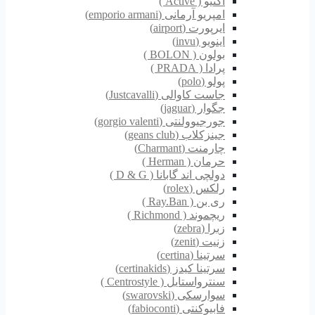
اکتیو ( Active )
امپریو آرمانی (emporio armani)
ایرپورت (airport)
اینویو (invu)
بولون ( BOLON )
پرادا ( PRADA )
پولو (polo)
جاست کاوالی (Justcavalli)
جگوار (jaguar)
جورجیوولنتی (gorgio valenti)
جینزکلاب (geans club)
چارمنت (Charmant)
حرمان ( Herman )
دولچی اند گابانا ( D & G )
رلکس (rolex)
ری بن ( Ray.Ban )
ریچموند ( Richmond )
زبرا (zebra)
زنیت (zenit)
سرتینا (certina)
سرتینا کیدز (certinakids)
سنترواستایل ( Centrostyle )
سوارسکی (swarovski)
فابیوکنتی (fabioconti)