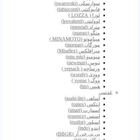
سوارسکی (swarovski)
فابیوکنتی (fabioconti)
لوزا ( LOZZA )
لوولنتی (leovalenti)
منراد (menrad)
منگو (mango)
میناموتو (MINAMOTO )
مورگان (morgan)
میرافلکس (Miraflex)
میومیو (miu miu)
نیومن (newman)
ورساچه ( versach )
وودی (woody)
ووگ ( vogue )
هیس (his)
عدسی
آساهی (asahi-lite)
اپتکس (optex)
اسمارت (smart)
اسنس (essence)
اسیلور (essilor)
ایندو (indo)
بی بی جی آر (BBGR)
توکای (tokai)