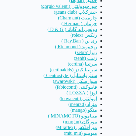
جگوار (jaguar)
جورجیوولنتی (gorgio valenti)
جینزکلاب (geans club)
چارمنت (Charmant)
حرمان ( Herman )
دولچی اند گابانا ( D & G )
رلکس (rolex)
ری بن ( Ray.Ban )
ریچموند ( Richmond )
زبرا (zebra)
زنیت (zenit)
سرتینا (certina)
سرتینا کیدز (certinakids)
سنترواستایل ( Centrostyle )
سوارسکی (swarovski)
فابیوکنتی (fabioconti)
لوزا ( LOZZA )
لوولنتی (leovalenti)
منراد (menrad)
منگو (mango)
میناموتو (MINAMOTO )
مورگان (morgan)
میرافلکس (Miraflex)
میومیو (miu miu)