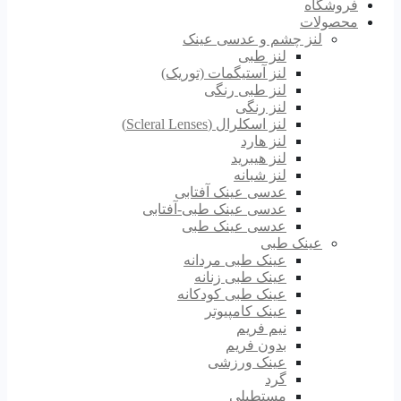
فروشگاه
محصولات
لنز چشم و عدسی عینک
لنز طبی
لنز آستیگمات (توریک)
لنز طبی رنگی
لنز رنگی
لنز اسکلرال (Scleral Lenses)
لنز هارد
لنز هیبرید
لنز شبانه
عدسی عینک آفتابی
عدسی عینک طبی-آفتابی
عدسی عینک طبی
عینک طبی
عینک طبی مردانه
عینک طبی زنانه
عینک طبی کودکانه
عینک کامپیوتر
نیم فریم
بدون فریم
عینک ورزشی
گرد
مستطیلی