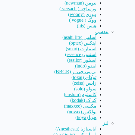
نیومن (newman)
ورساچه ( versach )
وودی (woody)
ووگ ( vogue )
هیس (his)
عدسی
آساهی (asahi-lite)
اپتکس (optex)
اسمارت (smart)
اسنس (essence)
اسیلور (essilor)
ایندو (indo)
بی بی جی آر (BBGR)
توکای (tokai)
زایس (zeiss)
سولو (solo)
کاستوم (custom)
کداک (kodak)
مکسی (maxxee)
نواکس (novax)
هویا (hoya)
لنز
آناستازیا (Anesthesia)
ایر اپتیکس (Air Optix)