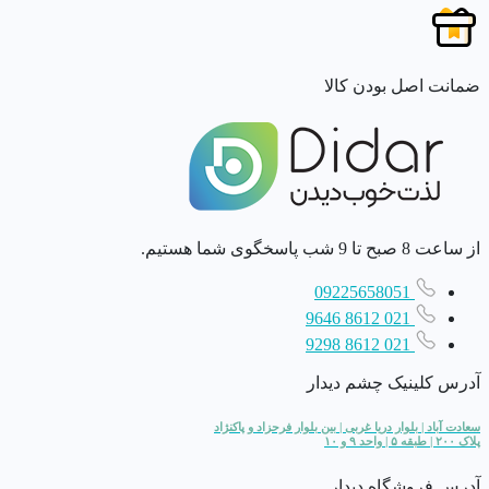
ضمانت اصل بودن کالا
از ساعت 8 صبح تا 9 شب پاسخگوی شما هستیم.
09225658051
021 8612 9646
021 8612 9298
آدرس کلینیک چشم دیدار
سعادت آباد | بلوار دریا غربی | بین بلوار فرحزاد و پاکنژاد
پلاک ۲۰۰ | طبقه ۵ | واحد ۹ و ۱۰
آدرس فروشگاه دیدار