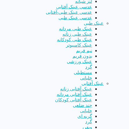
لنز شبانه
عدسی عینک آفتابی
عدسی عینک طبی-آفتابی
عدسی عینک طبی
عینک طبی
عینک طبی مردانه
عینک طبی زنانه
عینک طبی کودکانه
عینک کامپیوتر
نیم فریم
بدون فریم
عینک ورزشی
گرد
مستطیلی
خلبانی
عینک آفتابی
عینک آفتابی زنانه
عینک آفتابی مردانه
عینک آفتابی کودکان
چند ضلعی
خلبانی
گربه ای
گرد
ویفرر