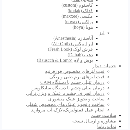
کاستوم (custom)
کداک (kodak)
مکسی (maxxee)
نواکس (novax)
هویا (hoya)
لنز
آناستازیا (Anesthesia)
ایر اپتیکس (Air Optix)
فرش لوک (Fresh Look)
دهب (Dahab)
بوش و لام (Bauscch & Lomb)
خدمات دیدار
فیت لنزهای مخصوص قوزقرنیه
فیت لنزهای نرم طبی و رنگی
درمان تنبلی چشم با دستگاه CAM
درمان تنبلی چشم با دستگاه سایکلوپس
درمان انحراف چشم با عینک و ویژن تراپی
ساخت و تجویز عینک منشوری
ساخت و تجویز عینک های مخصوص شغلی
انجام عمل فمتولیزیک،لازک،آب مروارید
سلامت چشم
مشاوره و ارسال نسخه
تماس باما