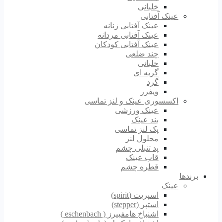
خلبانی
عینک آفتابی
عینک آفتابی زنانه
عینک آفتابی مردانه
عینک آفتابی کودکان
چند ضلعی
خلبانی
گربه ای
گرد
ویفرر
اکسسوری عینک و لنز تماسی
عینک ورزشی
بند عینک
پک لنز تماسی
محلول لنز
پد تنبلی چشم
قاب عینک
قطره چشم
برندها
عینک
اسپریت (spirit)
استپر (stepper)
اشنباخ هامفییرز ( eschenbach )