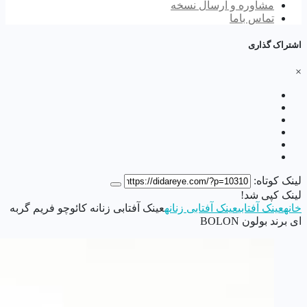
مشاوره و ارسال نسخه
تماس باما
اشتراک گذاری
×
لینک کوتاه:
لینک کپی شد!
خانه
عینک آفتابی
عینک آفتابی زنانه
عینک آفتابی زنانه کائوچو فریم گربه
ای برند بولون BOLON