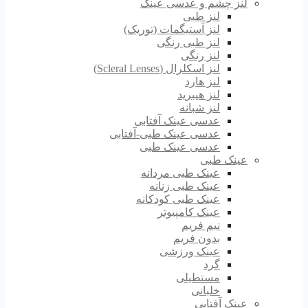
لنز چشم و عدسی عینک
لنز طبی
لنز آستیگمات (توریک)
لنز طبی رنگی
لنز رنگی
لنز اسکلرال (Scleral Lenses)
لنز هارد
لنز هیبرید
لنز شبانه
عدسی عینک آفتابی
عدسی عینک طبی-آفتابی
عدسی عینک طبی
عینک طبی
عینک طبی مردانه
عینک طبی زنانه
عینک طبی کودکانه
عینک کامپیوتر
نیم فریم
بدون فریم
عینک ورزشی
گرد
مستطیلی
خلبانی
عینک آفتابی