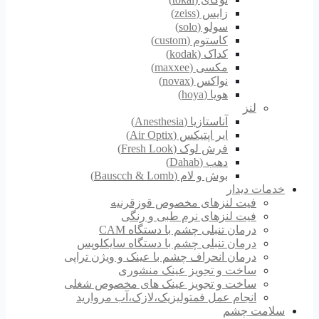
زایس (zeiss)
سولو (solo)
کاستوم (custom)
کداک (kodak)
مکسی (maxxee)
نواکس (novax)
هویا (hoya)
لنز
آناستازیا (Anesthesia)
ایر اپتیکس (Air Optix)
فرش لوک (Fresh Look)
دهب (Dahab)
بوش و لام (Bauscch & Lomb)
خدمات دیدار
فیت لنزهای مخصوص قوزقرنیه
فیت لنزهای نرم طبی و رنگی
درمان تنبلی چشم با دستگاه CAM
درمان تنبلی چشم با دستگاه سایکلوپس
درمان انحراف چشم با عینک و ویژن تراپی
ساخت و تجویز عینک منشوری
ساخت و تجویز عینک های مخصوص شغلی
انجام عمل فمتولیزیک،لازک،آب مروارید
سلامت چشم