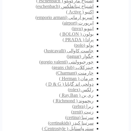
اشنباخ مارکوپلو ( eschenbach )
اشنباخ تیتانفلکس (eschenbach)
اکتیو ( Active )
امپریو آرمانی (emporio armani)
ایرپورت (airport)
اینویو (invu)
بولون ( BOLON )
پرادا ( PRADA )
پولو (polo)
جاست کاوالی (Justcavalli)
جگوار (jaguar)
جورجیوولنتی (gorgio valenti)
جینزکلاب (geans club)
چارمنت (Charmant)
حرمان ( Herman )
دولچی اند گابانا ( D & G )
رلکس (rolex)
ری بن ( Ray.Ban )
ریچموند ( Richmond )
زبرا (zebra)
زنیت (zenit)
سرتینا (certina)
سرتینا کیدز (certinakids)
سنترواستایل ( Centrostyle )