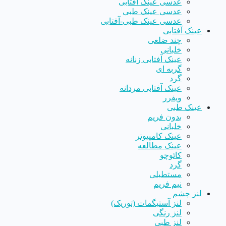
عدسی عینک آفتابی
عدسی عینک طبی
عدسی عینک طبی-آفتابی
عینک آفتابی
چند ضلعی
خلبانی
عینک آفتابی زنانه
گربه ای
گرد
عینک آفتابی مردانه
ویفرر
عینک طبی
بدون فریم
خلبانی
عینک کامپیوتر
عینک مطالعه
کائوچو
گرد
مستطیلی
نیم فریم
لنز چشم
لنز آستیگمات (توریک)
لنز رنگی
لنز طبی